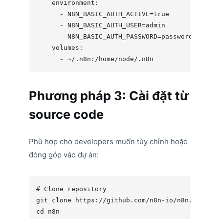
    environment:

      - N8N_BASIC_AUTH_ACTIVE=true

      - N8N_BASIC_AUTH_USER=admin

      - N8N_BASIC_AUTH_PASSWORD=password

    volumes:

      - 
~
/.n8n:/home/node/.n8n
Phương pháp 3: Cài đặt từ
source code
Phù hợp cho developers muốn tùy chỉnh hoặc
đóng góp vào dự án:
#
 Clone repository
cd
 n8n
