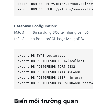
export
export
 N8N_SSL_CERT=/path/to/your/ssl/cert
Database Configuration
:
Mặc định n8n sử dụng SQLite, nhưng bạn có
thể cấu hình PostgreSQL hoặc MongoDB:
export
export
export
export
export
export
 DB_POSTGRESDB_PASSWORD=n8n_password
Biến môi trường quan