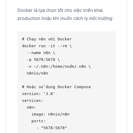
Docker là lựa chọn tốt cho việc triển khai
production hoặc khi muốn cách ly môi trường:
#
 Chạy n8n với Docker
docker run -it --rm \

  --name n8n \

  -p 5678:5678 \

  -v 
~
/.n8n:/home/node/.n8n \

  n8nio/n8n

#
 Hoặc sử dụng Docker Compose
version: 
'
3.8
'
services:

  n8n:

    image: n8nio/n8n

    ports:

      - 
"
5678:5678
"