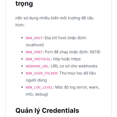
trọng
n8n sử dụng nhiều biến môi trường để cấu
hình:
: Địa chỉ host (mặc định:
N8N_HOST
localhost)
: Port để chạy (mặc định: 5678)
N8N_PORT
: http hoặc https
N8N_PROTOCOL
: URL cơ sở cho webhooks
WEBHOOK_URL
: Thư mục lưu dữ liệu
N8N_USER_FOLDER
người dùng
: Mức độ log (error, warn,
N8N_LOG_LEVEL
info, debug)
Quản lý Credentials