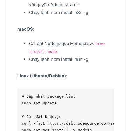
với quyền Administrator
Chạy lệnh npm install n8n -g
macOS
:
Cài đặt Node.js qua Homebrew:
brew
install node
Chạy lệnh npm install n8n -g
Linux (Ubuntu/Debian)
:
#
 Cập nhật package list
sudo apt update

#
 Cài đặt Node.js
curl -fsSL https://deb.nodesource.com/setup_18
sudo apt-get install -y nodejs
