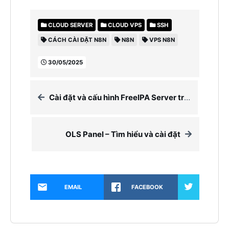
CLOUD SERVER
CLOUD VPS
SSH
CÁCH CÀI ĐẶT N8N
N8N
VPS N8N
30/05/2025
Cài đặt và cấu hình FreeIPA Server trên Centos 7
OLS Panel – Tìm hiểu và cài đặt
EMAIL
FACEBOOK