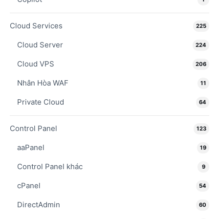
Cloud Services
225
Cloud Server
224
Cloud VPS
206
Nhân Hòa WAF
11
Private Cloud
64
Control Panel
123
aaPanel
19
Control Panel khác
9
cPanel
54
DirectAdmin
60