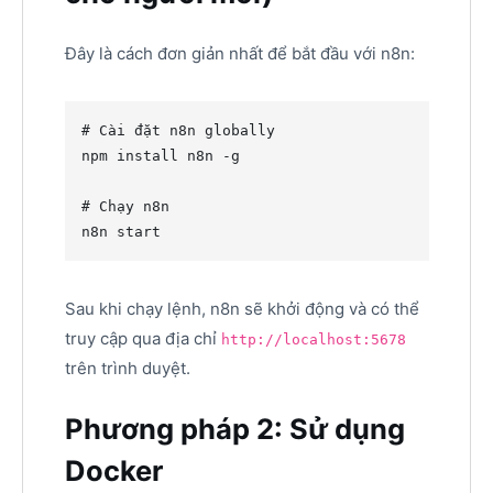
Đây là cách đơn giản nhất để bắt đầu với n8n:
#
 Cài đặt n8n globally
npm install n8n -g

#
 Chạy n8n
n8n start
Sau khi chạy lệnh, n8n sẽ khởi động và có thể
truy cập qua địa chỉ
http://localhost:5678
trên trình duyệt.
Phương pháp 2: Sử dụng
Docker