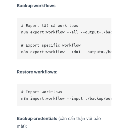
Backup workflows
:
#
 Export tất cả workflows
n8n export:workflow --all --output=./backup/

#
 Export specific workflow
n8n export:workflow --id=1 --output=./backup/
Restore workflows
:
#
 Import workflows
n8n import:workflow --input=./backup/workflow.
Backup credentials
(cần cẩn thận với bảo
mật):