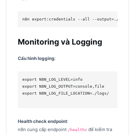
n8n export:credentials --all --output=./backup
Monitoring và Logging
Cấu hình logging
:
export
export
export
 N8N_LOG_FILE_LOCATION=./logs/

Health check endpoint
:
n8n cung cấp endpoint
để kiểm tra
/healthz