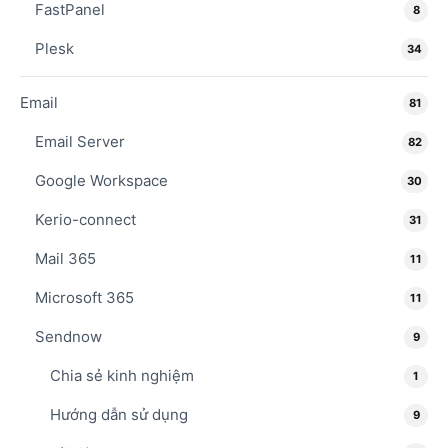
FastPanel
8
Plesk
34
Email
81
Email Server
82
Google Workspace
30
Kerio-connect
31
Mail 365
11
Microsoft 365
11
Sendnow
9
Chia sẻ kinh nghiệm
1
Hướng dẫn sử dụng
9