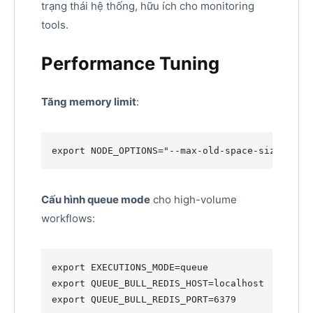
trạng thái hệ thống, hữu ích cho monitoring
tools.
Performance Tuning
Tăng memory limit
:
export
 NODE_OPTIONS=
"
--max-old-space-size=4096
Cấu hình queue mode
cho high-volume
workflows:
export
export
export
 QUEUE_BULL_REDIS_PORT=6379