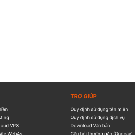
TRỢ GIÚP
miền
Quy định sử dụng tên miền
sting
Quy định sử dụng dịch vụ
loud VPS
Download Văn bản
site Web4s
Câu hỏi thường gặp (Onepay)