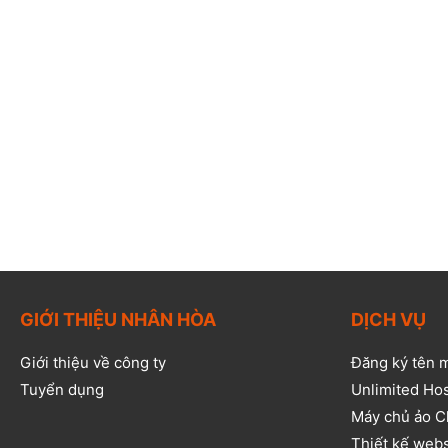
GIỚI THIỆU NHÂN HÒA
DỊCH VỤ
Giới thiệu về công ty
Đăng ký tên 
Tuyển dụng
Unlimited Ho
Máy chủ ảo C
Thiết kế web