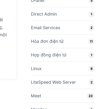
cPanel
5
Direct Admin
1
ải
g,
Email Services
2
 một
Hóa đơn điện tử
11
Hợp đồng điện tử
1
Linux
8
LiteSpeed Web Server
2
Meet
23