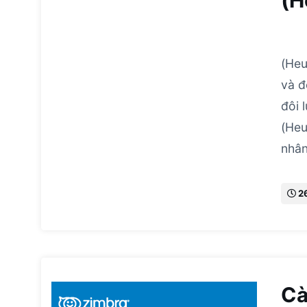
(H
Ema
(Heu
và đ
đôi 
(Heu
nhâ
2
Cà