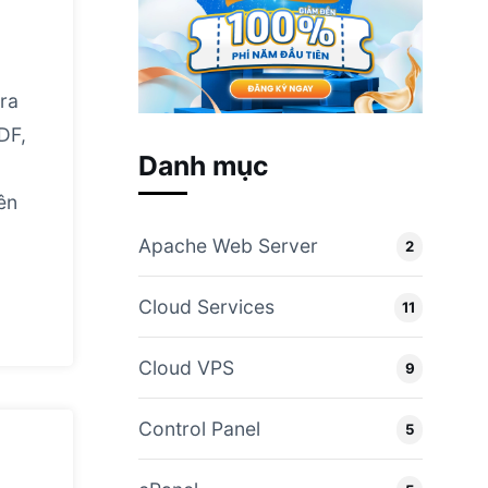
ra
DF,
Danh mục
ên
Apache Web Server
2
Cloud Services
11
Cloud VPS
9
Control Panel
5