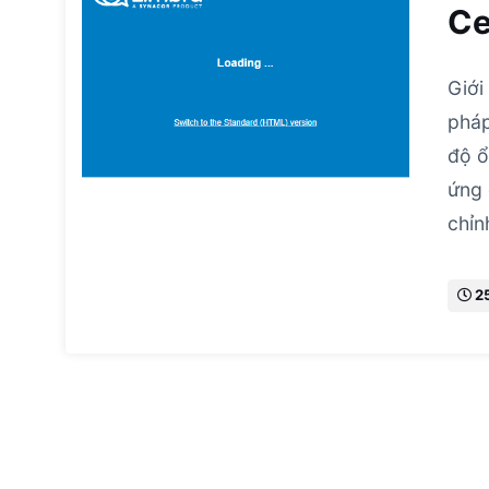
Ce
Giới
pháp
độ ổ
ứng 
chỉn
2