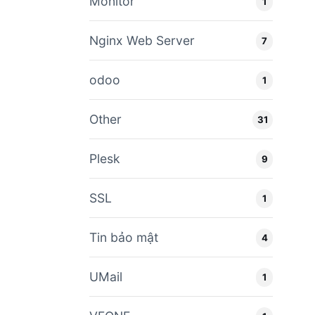
Monitor
1
Nginx Web Server
7
odoo
1
Other
31
Plesk
9
SSL
1
Tin bảo mật
4
UMail
1