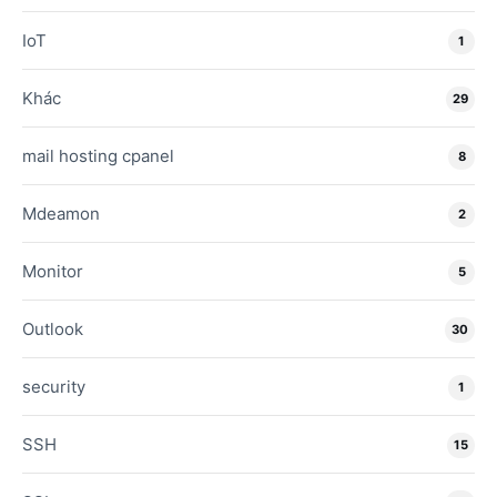
IoT
1
Khác
29
mail hosting cpanel
8
Mdeamon
2
Monitor
5
Outlook
30
security
1
SSH
15