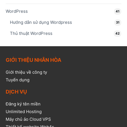
WordPress
41
Hướng dẫn sử dụng Wordpress
31
Thủ thuật WordPress
42
GIỚI THIỆU NHÂN HÒA
Giới thiệu về công ty
Tuyển dụng
DỊCH VỤ
Đăng ký tên miền
Unlimited Hosting
Máy chủ ảo Cloud VPS
Thiết kế website Web4s