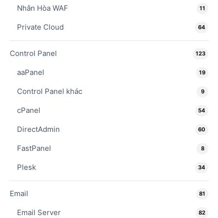
Nhân Hòa WAF
11
Private Cloud
64
Control Panel
123
aaPanel
19
Control Panel khác
9
cPanel
54
DirectAdmin
60
FastPanel
8
Plesk
34
Email
81
Email Server
82