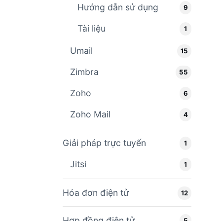
Hướng dẫn sử dụng
9
Tài liệu
1
Umail
15
Zimbra
55
Zoho
6
Zoho Mail
4
Giải pháp trực tuyến
1
Jitsi
1
Hóa đơn điện tử
12
Hợp đồng điện tử
5