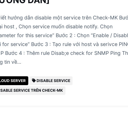
HƯỚNG DẪN]
viết hướng dẫn disable một service trên Check-MK Bư
Tại host , Chọn service muốn disable notify. Chọn
ameter for this service” Bước 2 : Chọn “Enable / Disab
fi for service” Bước 3 : Tạo rule với host và serivce PI
 Bước 4 : Thêm rule Disab;e check for SNMP Ping T
g tin về…
LOUD SERVER
DISABLE SERVICE
ISABLE SERVICE TRÊN CHECK-MK