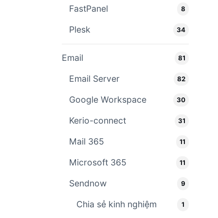
FastPanel
8
Plesk
34
Email
81
Email Server
82
Google Workspace
30
Kerio-connect
31
Mail 365
11
Microsoft 365
11
Sendnow
9
Chia sẻ kinh nghiệm
1