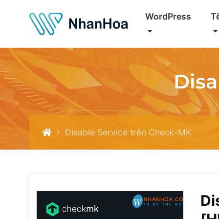
WordPress
T
Disa
Disable Service trên Check-MK
Di