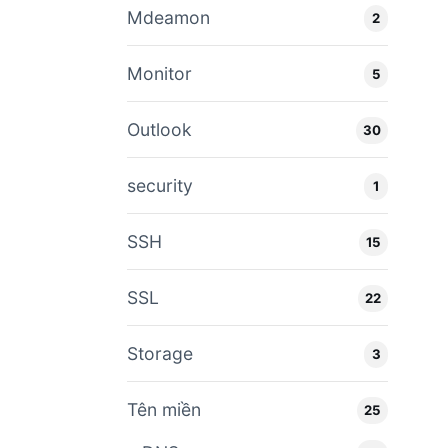
Mdeamon
2
Monitor
5
Outlook
30
security
1
SSH
15
SSL
22
Storage
3
Tên miền
25