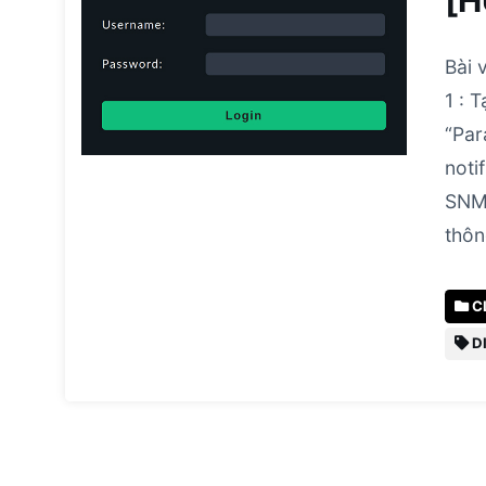
[
Bài 
1 : 
“Par
noti
SNMP
thôn
C
D