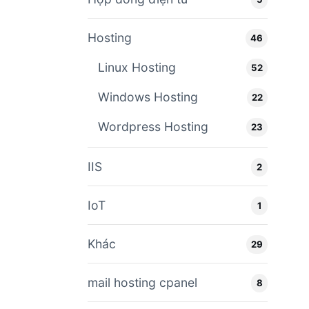
Hosting
46
Linux Hosting
52
Windows Hosting
22
Wordpress Hosting
23
IIS
2
IoT
1
Khác
29
mail hosting cpanel
8