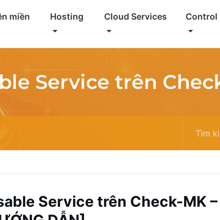
ên miền
Hosting
Cloud Services
Control
ble Service trên Che
sable Service trên Check-MK –