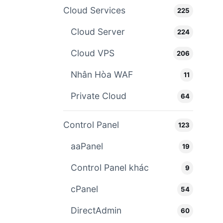
Cloud Services
225
Cloud Server
224
Cloud VPS
206
Nhân Hòa WAF
11
Private Cloud
64
Control Panel
123
aaPanel
19
Control Panel khác
9
cPanel
54
DirectAdmin
60