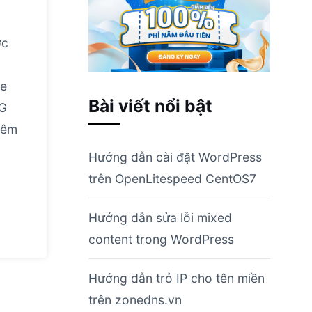
ớc
le
Bài viết nổi bật
NG
hêm
Hướng dẫn cài đặt WordPress
trên OpenLitespeed CentOS7
Hướng dẫn sửa lỗi mixed
content trong WordPress
Hướng dẫn trỏ IP cho tên miền
trên zonedns.vn