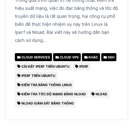
Trong quá trình quản trị hệ thống hoặc kiểm tra
hiệu suất mạng, việc đo đạc băng thông và tốc độ
truyền dữ liệu là rất quan trọng, hai công cụ phổ
biến để thực hiện nhiệm vụ này trên Linux là
Iperf và Nload. Bài viết này sẽ hướng dẫn bạn
cách sử dụng…
CLOUD SERVICES
CLOUD VPS
KHÁC
SSH
CÀI ĐẶT IPERF TRÊN UBUNTU
IPERF
IPERF TRÊN UBUNTU
KIỂM TRA BĂNG THÔNG LINUX
KIỂM TRA TỐC ĐỘ MẠNG BẰNG NLOAD
NLOAD
NLOAD GIÁM SÁT BĂNG THÔNG