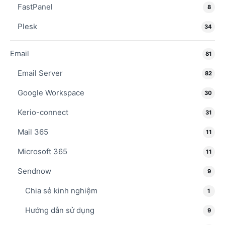
FastPanel
8
Plesk
34
Email
81
Email Server
82
Google Workspace
30
Kerio-connect
31
Mail 365
11
Microsoft 365
11
Sendnow
9
Chia sẻ kinh nghiệm
1
Hướng dẫn sử dụng
9