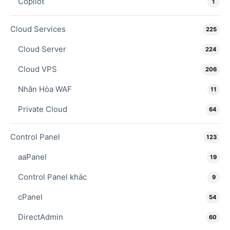
Copilot
1
Cloud Services
225
Cloud Server
224
Cloud VPS
206
Nhân Hòa WAF
11
Private Cloud
64
Control Panel
123
aaPanel
19
Control Panel khác
9
cPanel
54
DirectAdmin
60