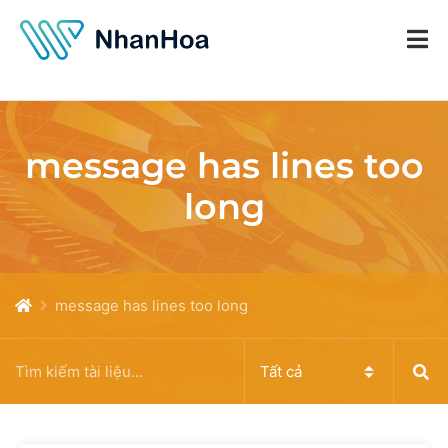
message has lines too
long
message has lines too long