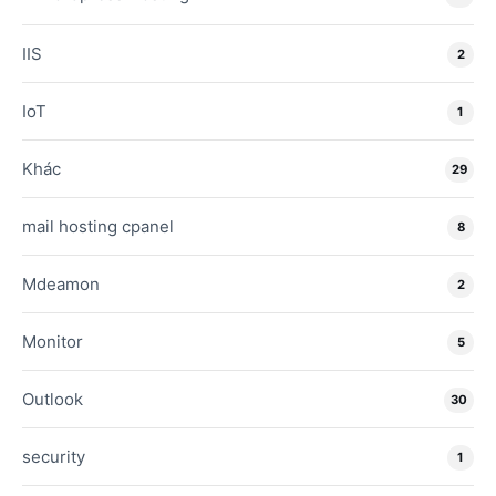
IIS
2
IoT
1
Khác
29
mail hosting cpanel
8
Mdeamon
2
Monitor
5
Outlook
30
security
1