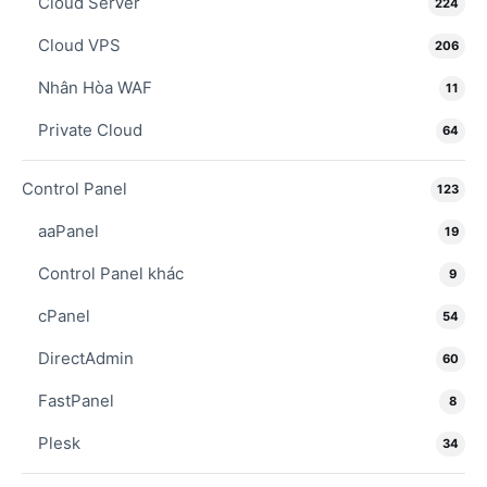
Cloud Server
224
Cloud VPS
206
Nhân Hòa WAF
11
Private Cloud
64
Control Panel
123
aaPanel
19
Control Panel khác
9
cPanel
54
DirectAdmin
60
FastPanel
8
Plesk
34