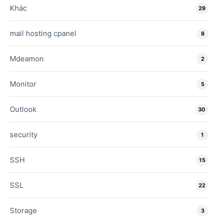
Khác
29
mail hosting cpanel
8
Mdeamon
2
Monitor
5
Outlook
30
security
1
SSH
15
SSL
22
Storage
3