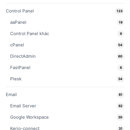
Control Panel
123
aaPanel
19
Control Panel khác
9
cPanel
54
DirectAdmin
60
FastPanel
8
Plesk
34
Email
81
Email Server
82
Google Workspace
30
Kerio-connect
31