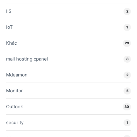
IIS
2
IoT
1
Khác
29
mail hosting cpanel
8
Mdeamon
2
Monitor
5
Outlook
30
security
1