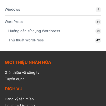
Windows
4
WordPress
41
Hướng dẫn sử dụng Wordpress
31
Thủ thuật WordPress
42
GIỚI THIỆU NHÂN HÒA
Giới thiệu về công ty
Tuyển dụng
DỊCH VỤ
Đăng ký tên miền
Unlimited Hosting