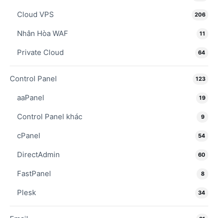
Cloud VPS
206
Nhân Hòa WAF
11
Private Cloud
64
Control Panel
123
aaPanel
19
Control Panel khác
9
cPanel
54
DirectAdmin
60
FastPanel
8
Plesk
34