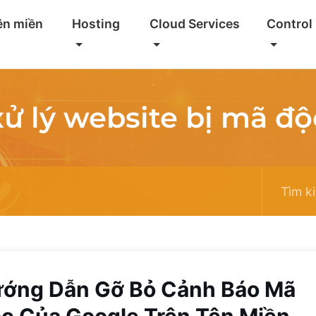
ên miền
Hosting
Cloud Services
Control
xử lý website bị mã độ
ớng Dẫn Gỡ Bỏ Cảnh Báo Mã