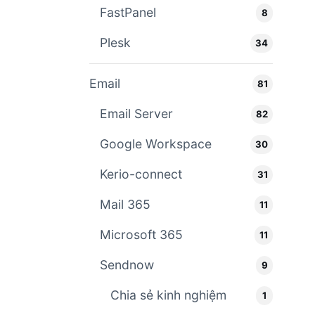
FastPanel
8
Plesk
34
Email
81
Email Server
82
Google Workspace
30
Kerio-connect
31
Mail 365
11
Microsoft 365
11
Sendnow
9
Chia sẻ kinh nghiệm
1