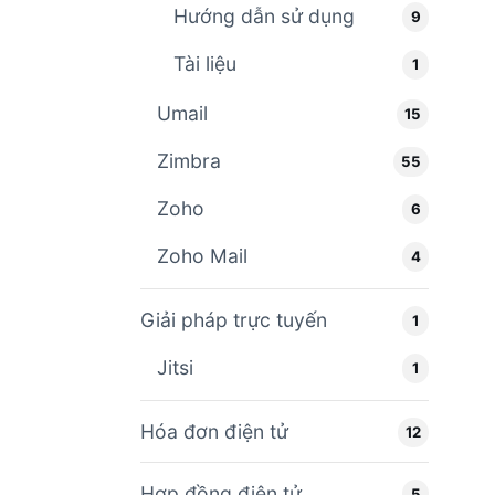
Hướng dẫn sử dụng
9
Tài liệu
1
Umail
15
Zimbra
55
Zoho
6
Zoho Mail
4
Giải pháp trực tuyến
1
Jitsi
1
Hóa đơn điện tử
12
Hợp đồng điện tử
5