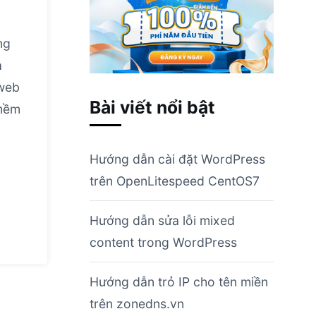
ng
a
 web
Bài viết nổi bật
 mềm
Hướng dẫn cài đặt WordPress
trên OpenLitespeed CentOS7
Hướng dẫn sửa lỗi mixed
content trong WordPress
Hướng dẫn trỏ IP cho tên miền
trên zonedns.vn