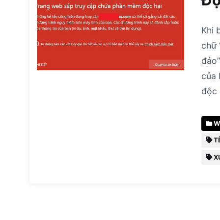
Độ
Khi 
chữ 
đảo”
của 
độc 
W
TÊ
XỬ