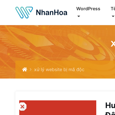
WordPress
T
xử lý website bị mã độc
Hư