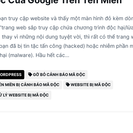
c Của Google Trên Tên Miền
bạn truy cập website và thấy một màn hình đỏ kèm dò
“trang web sắp truy cập chứa chương trình độc hại/lừ
 thay vì những nội dung tuyệt vời, thì rất có thể trang
bạn đã bị tin tặc tấn công (hacked) hoặc nhiễm phần
hại (malware). Hầu hết các…
ORDPRESS
GỠ BỎ CẢNH BÁO MÃ ĐỘC
N MIỀN BỊ CẢNH BÁO MÃ ĐỘC
WEBSITE BỊ MÃ ĐỘC
 LÝ WEBSITE BỊ MÃ ĐỘC