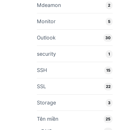
Mdeamon
2
Monitor
5
Outlook
30
security
1
SSH
15
SSL
22
Storage
3
Tên miền
25