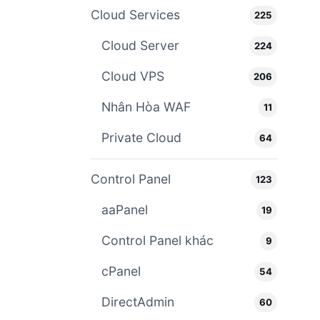
Cloud Services
225
Cloud Server
224
Cloud VPS
206
Nhân Hòa WAF
11
Private Cloud
64
Control Panel
123
aaPanel
19
Control Panel khác
9
cPanel
54
DirectAdmin
60