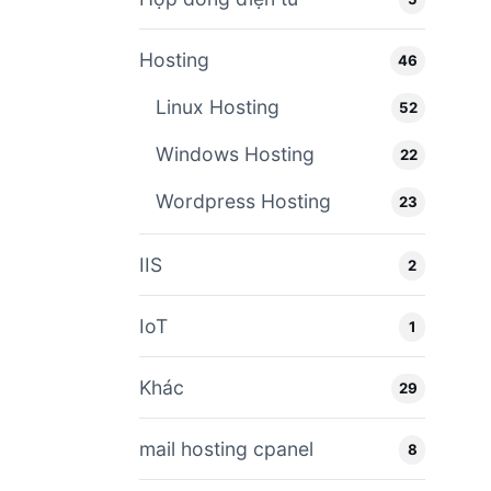
Hosting
46
Linux Hosting
52
Windows Hosting
22
Wordpress Hosting
23
IIS
2
IoT
1
Khác
29
mail hosting cpanel
8