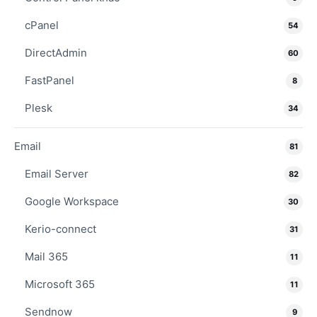
cPanel
54
DirectAdmin
60
FastPanel
8
Plesk
34
Email
81
Email Server
82
Google Workspace
30
Kerio-connect
31
Mail 365
11
Microsoft 365
11
Sendnow
9