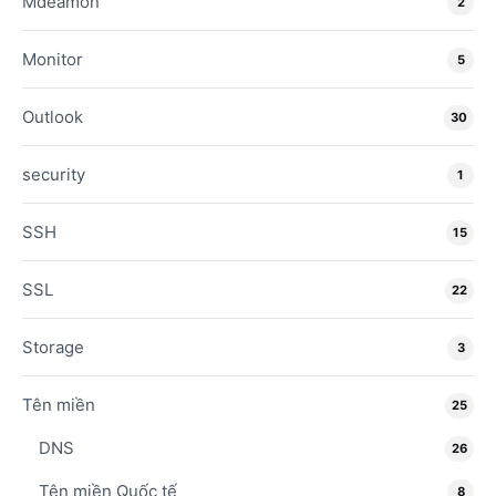
Mdeamon
2
Monitor
5
Outlook
30
security
1
SSH
15
SSL
22
Storage
3
Tên miền
25
DNS
26
Tên miền Quốc tế
8