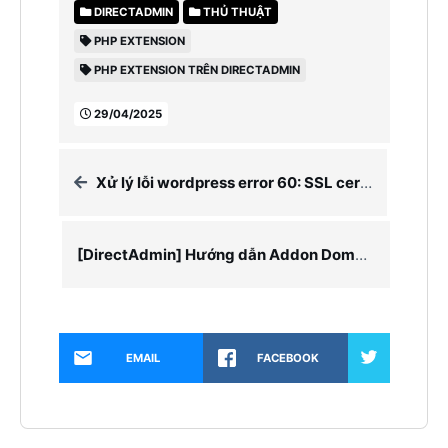
DIRECTADMIN
THỦ THUẬT
PHP EXTENSION
PHP EXTENSION TRÊN DIRECTADMIN
29/04/2025
Xử lý lỗi wordpress error 60: SSL certificate problem
[DirectAdmin] Hướng dẫn Addon Domain và set IP trên DirectAdmin
EMAIL
FACEBOOK