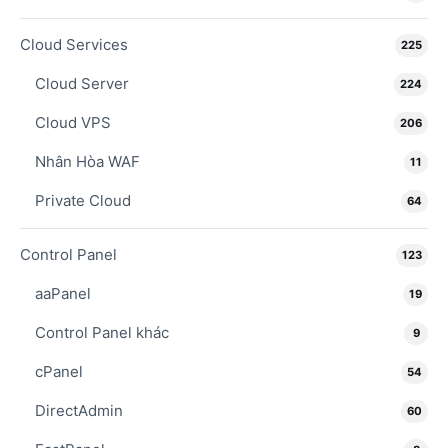
Cloud Services
225
Cloud Server
224
Cloud VPS
206
Nhân Hòa WAF
11
Private Cloud
64
Control Panel
123
aaPanel
19
Control Panel khác
9
cPanel
54
DirectAdmin
60