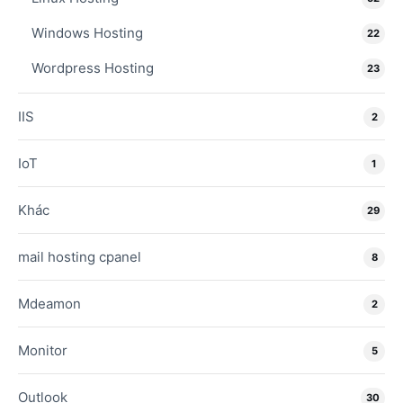
Windows Hosting
22
Wordpress Hosting
23
IIS
2
IoT
1
Khác
29
mail hosting cpanel
8
Mdeamon
2
Monitor
5
Outlook
30