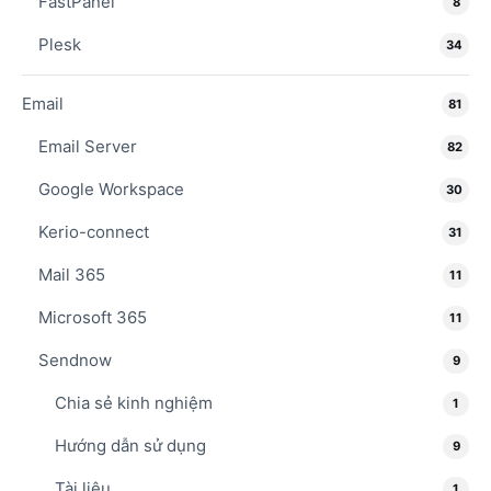
FastPanel
8
Plesk
34
Email
81
Email Server
82
Google Workspace
30
Kerio-connect
31
Mail 365
11
Microsoft 365
11
Sendnow
9
Chia sẻ kinh nghiệm
1
Hướng dẫn sử dụng
9
Tài liệu
1