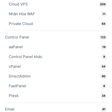
Cloud VPS
206
Nhân Hòa WAF
11
Private Cloud
64
Control Panel
123
aaPanel
19
Control Panel khác
9
cPanel
54
DirectAdmin
60
FastPanel
8
Plesk
34
Email
81