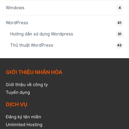
Windows
4
WordPress
41
Hướng dẫn sử dụng Wordpress
31
Thủ thuật WordPress
42
GIỚI THIỆU NHÂN HÒA
Giới thiệu về công ty
Tuyển dụng
DỊCH VỤ
Đăng ký tên miền
Unlimited Hosting