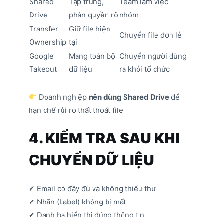
Shared
Tập trung,
Team làm việc
Drive
phân quyền rõ
nhóm
Transfer
Giữ file hiện
Chuyển file đơn lẻ
Ownership
tại
Google
Mang toàn bộ
Chuyển người dùng
Takeout
dữ liệu
ra khỏi tổ chức
Doanh nghiệp
nên dùng Shared Drive
để
hạn chế rủi ro thất thoát file.
4. KIỂM TRA SAU KHI
CHUYỂN DỮ LIỆU
✔ Email có đầy đủ và không thiếu thư
✔ Nhãn (Label) không bị mất
✔ Danh bạ hiển thị đúng thông tin