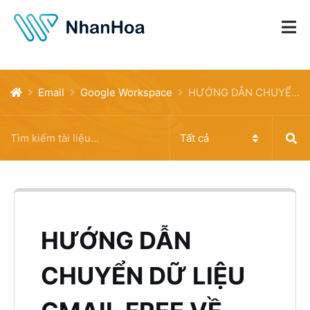
Email
Google Workspace
HƯỚNG DẪN CHUYỂN DỮ LIỆU GMAIL FREE VỀ HỘP THƯ MAIL GOOGLE WORKSPACE (CHI TIẾT NHẤT)
HƯỚNG DẪN
CHUYỂN DỮ LIỆU