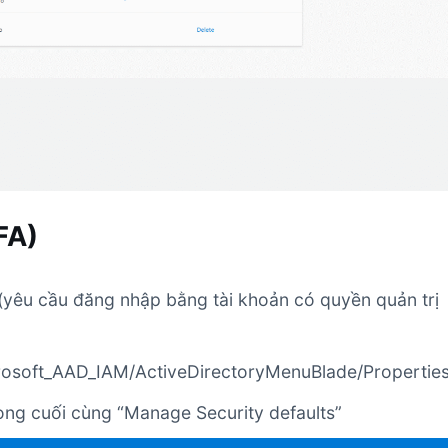
FA)
 (yêu cầu đăng nhập bằng tài khoản có quyền quản trị
crosoft_AAD_IAM/ActiveDirectoryMenuBlade/Propertie
òng cuối cùng “Manage Security defaults”