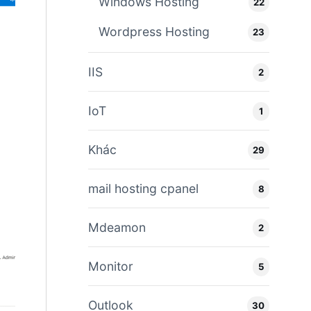
Windows Hosting
22
Wordpress Hosting
23
IIS
2
IoT
1
Khác
29
mail hosting cpanel
8
Mdeamon
2
Monitor
5
Outlook
30