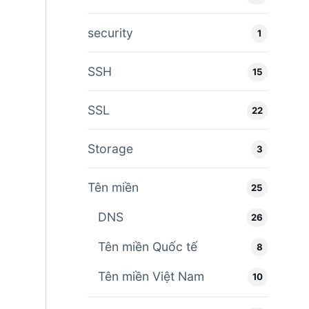
security
1
SSH
15
SSL
22
Storage
3
Tên miền
25
DNS
26
Tên miền Quốc tế
8
Tên miền Việt Nam
10