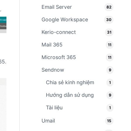
Email Server
82
Google Workspace
30
Kerio-connect
31
Mail 365
11
Microsoft 365
11
65.
Sendnow
9
Chia sẻ kinh nghiệm
1
Hướng dẫn sử dụng
9
Tài liệu
1
Umail
15