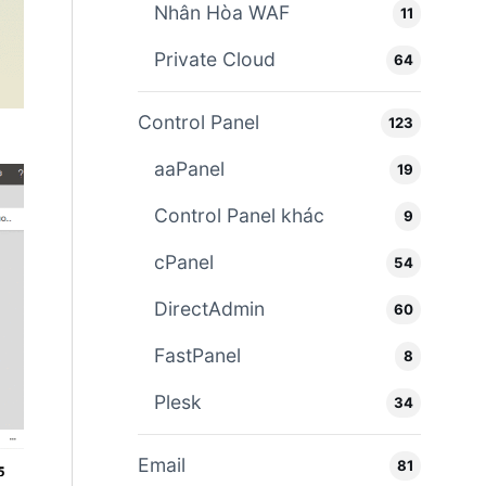
Nhân Hòa WAF
11
Private Cloud
64
Control Panel
123
aaPanel
19
Control Panel khác
9
cPanel
54
DirectAdmin
60
FastPanel
8
Plesk
34
Email
81