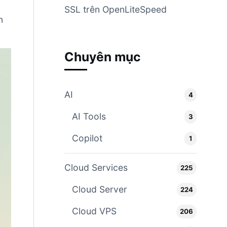
SSL trên OpenLiteSpeed
n
Chuyên mục
AI
4
AI Tools
3
Copilot
1
Cloud Services
225
Cloud Server
224
Cloud VPS
206