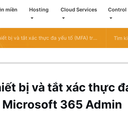
ên miền
Hosting
Cloud Services
Control
tắt xác thực đa yếu tố (MFA) trên Microsoft 365 Admin Center
ết bị và tắt xác thực đ
n Microsoft 365 Admin