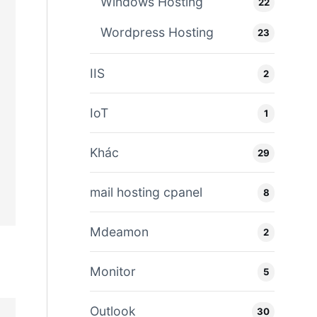
Windows Hosting
22
Wordpress Hosting
23
IIS
2
IoT
1
Khác
29
mail hosting cpanel
8
Mdeamon
2
Monitor
5
Outlook
30