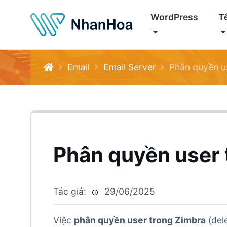
WordPress
T
Email
Email Server
Phân quyền u
Phân quyền user 
Tác giả:
29/06/2025
Việc
phân quyền user trong Zimbra
(dele