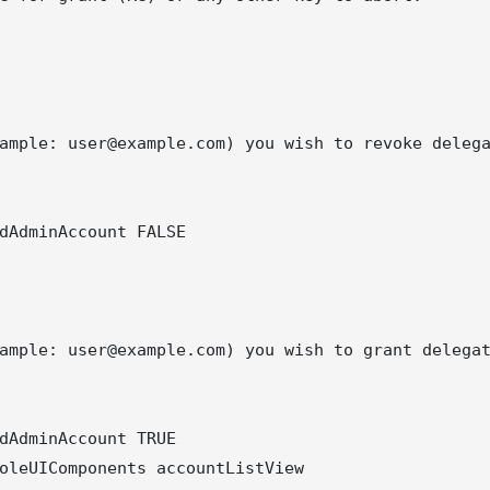
ample: user@example.com) you wish to revoke delega
dAdminAccount FALSE

ample: user@example.com) you wish to grant delegat
dAdminAccount TRUE

oleUIComponents accountListView
