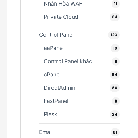
Nhân Hòa WAF
11
Private Cloud
64
Control Panel
123
aaPanel
19
Control Panel khác
9
cPanel
54
DirectAdmin
60
FastPanel
8
Plesk
34
Email
81