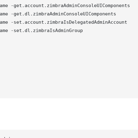
ame -get.account.zimbraAdminConsoleUIComponents

ame -get.dl.zimbraAdminConsoleUIComponents

ame -set.account.zimbraIsDelegatedAdminAccount

ame -set.dl.zimbraIsAdminGroup
