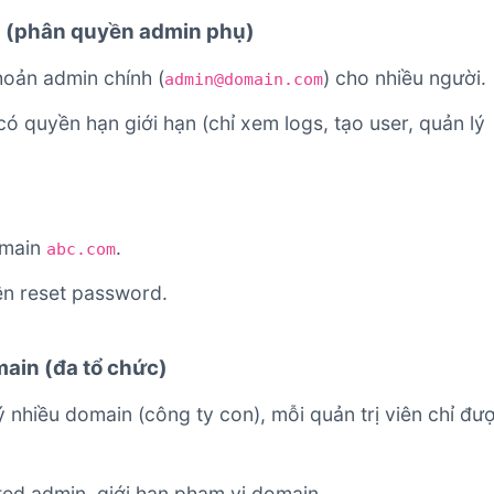
ng (phân quyền admin phụ)
hoản admin chính (
) cho nhiều người.
admin@domain.com
ó quyền hạn giới hạn (chỉ xem logs, tạo user, quản lý
omain
.
abc.com
ền reset password.
ain (đa tổ chức)
 nhiều domain (công ty con), mỗi quản trị viên chỉ đư
ed admin, giới hạn phạm vi domain.