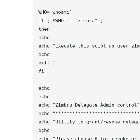
WHO=`whoami`

if [ $WHO != "zimbra" ]

then

echo

echo "Execute this scipt as user zim
echo

exit 1

fi

echo

echo

echo "Zimbra Delegate Admin control"

echo "******************************
echo "Utility to grant/revoke delega
echo

echo "Please choose R for revoke or 