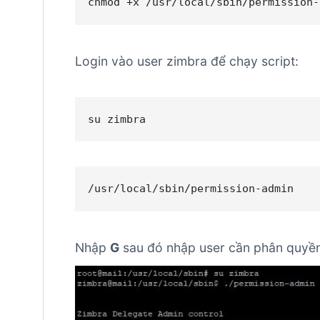
chmod +x /usr/local/sbin/permission-
Login vào user zimbra để chạy script:
su zimbra
/usr/local/sbin/permission-admin
Nhập
G
sau đó nhập user cần phân quyề