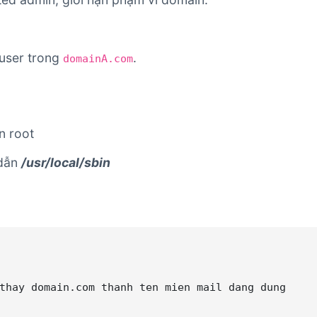
 user trong
.
domainA.com
n root
dẫn
/usr/local/sbin
thay domain.com thanh ten mien mail dang dung
