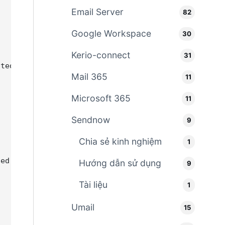
Email Server
82
Google Workspace
30
Kerio-connect
31
ted domain admin rights from."

Mail 365
11
Microsoft 365
11
Sendnow
9
Chia sẻ kinh nghiệm
1
ed domain admin rights."

Hướng dẫn sử dụng
9
Tài liệu
1
Umail
15