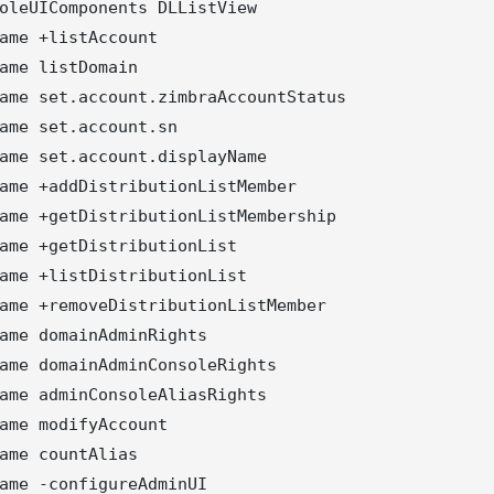
oleUIComponents DLListView

ame +listAccount

ame listDomain

ame set.account.zimbraAccountStatus

ame set.account.sn

ame set.account.displayName

ame +addDistributionListMember

ame +getDistributionListMembership

ame +getDistributionList

ame +listDistributionList

ame +removeDistributionListMember

ame domainAdminRights

ame domainAdminConsoleRights

ame adminConsoleAliasRights

ame modifyAccount

ame countAlias

ame -configureAdminUI
