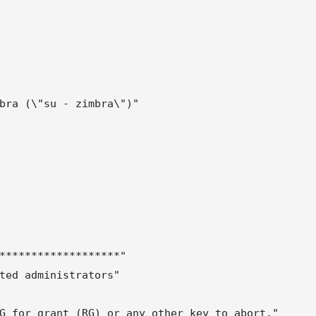
bra (\"su - zimbra\")"

*******************"

ted administrators"

G for grant (RG) or any other key to abort."
