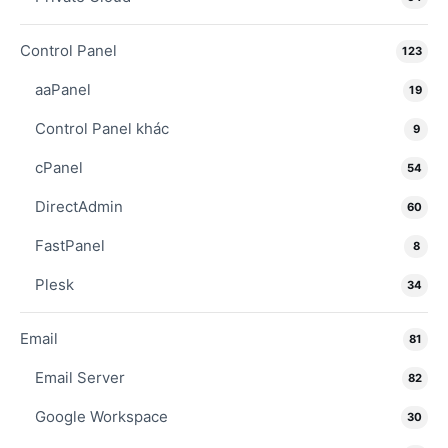
Control Panel
123
aaPanel
19
Control Panel khác
9
cPanel
54
DirectAdmin
60
FastPanel
8
Plesk
34
Email
81
Email Server
82
Google Workspace
30