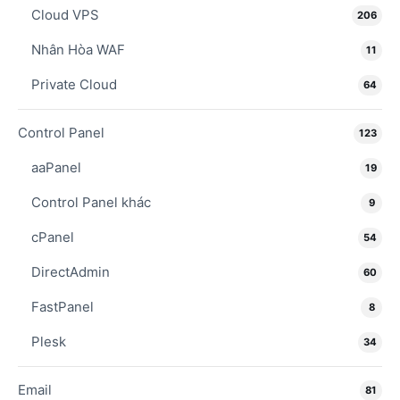
Cloud VPS
206
Nhân Hòa WAF
11
Private Cloud
64
Control Panel
123
aaPanel
19
Control Panel khác
9
cPanel
54
DirectAdmin
60
FastPanel
8
Plesk
34
Email
81