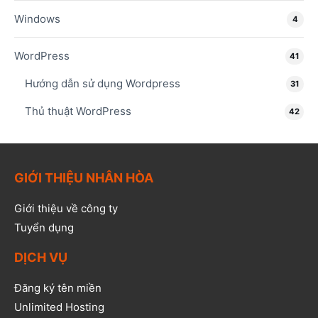
Windows
4
WordPress
41
Hướng dẫn sử dụng Wordpress
31
Thủ thuật WordPress
42
GIỚI THIỆU NHÂN HÒA
Giới thiệu về công ty
Tuyển dụng
DỊCH VỤ
Đăng ký tên miền
Unlimited Hosting