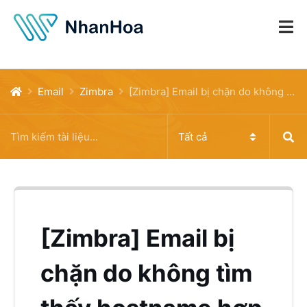
Email
Zimbra
[Zimbra] Email bị chặn do không tìm thấy hostname hợp lệ của server gửi mail
[Zimbra] Email bị
chặn do không tìm