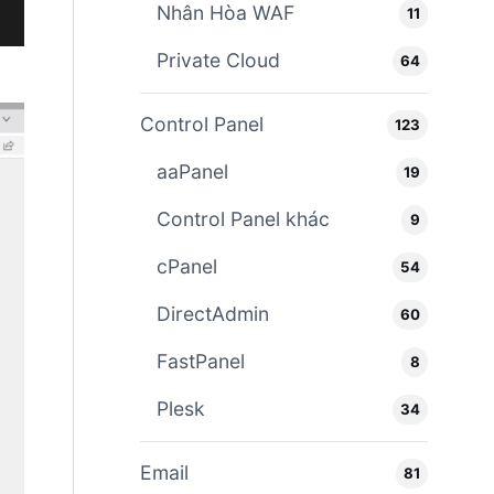
Nhân Hòa WAF
11
Private Cloud
64
Control Panel
123
aaPanel
19
Control Panel khác
9
cPanel
54
DirectAdmin
60
FastPanel
8
Plesk
34
Email
81