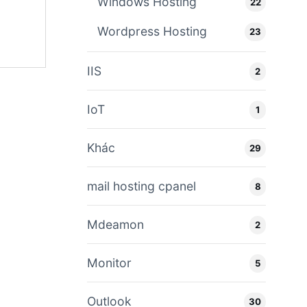
Windows Hosting
22
Wordpress Hosting
23
IIS
2
IoT
1
Khác
29
mail hosting cpanel
8
Mdeamon
2
Monitor
5
Outlook
30