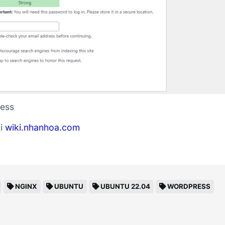
ress
ại
wiki.nhanhoa.com
NGINX
UBUNTU
UBUNTU 22.04
WORDPRESS