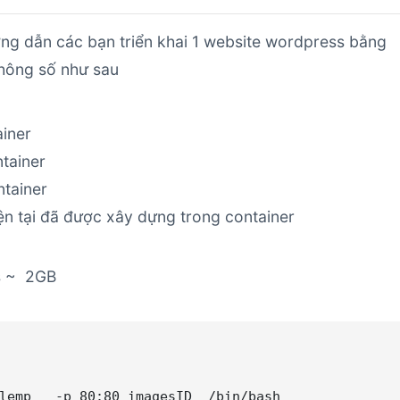
ng dẫn các bạn triển khai 1 website wordpress bằng
thông số như sau
iner
tainer
tainer
iện tại đã được xây dựng trong container
s ~ 2GB
lemp   -p 80:80 imagesID  /bin/bash
