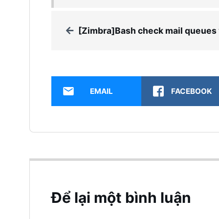
[Zimbra]Bash check mail queues và gửi thông báo đến telegr
EMAIL
FACEBOOK
Để lại một bình luận