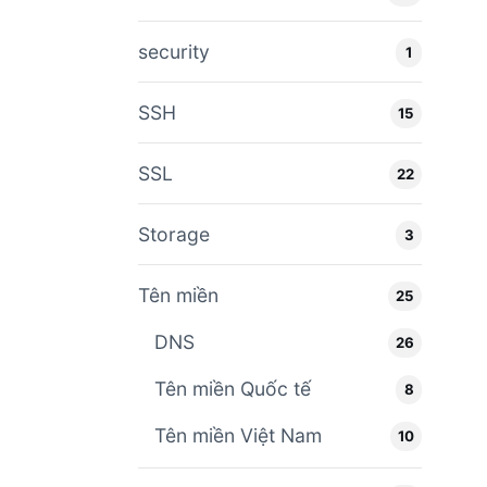
security
1
SSH
15
SSL
22
Storage
3
Tên miền
25
DNS
26
Tên miền Quốc tế
8
Tên miền Việt Nam
10