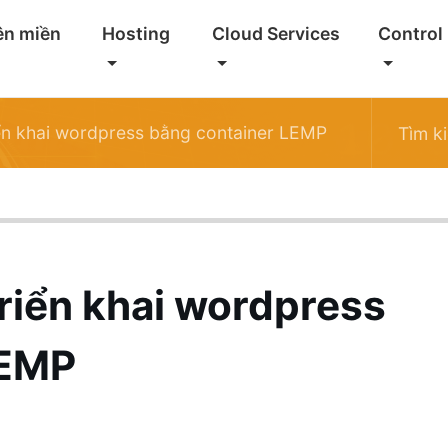
ên miền
Hosting
Cloud Services
Control
iển khai wordpress bằng container LEMP
triển khai wordpress
LEMP