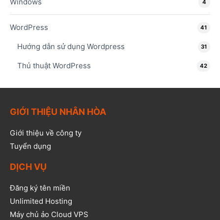
Windows
4
WordPress
41
Hướng dẫn sử dụng Wordpress
31
Thủ thuật WordPress
42
GIỚI THIỆU NHÂN HÒA
Giới thiệu về công ty
Tuyển dụng
DỊCH VỤ
Đăng ký tên miền
Unlimited Hosting
Máy chủ ảo Cloud VPS