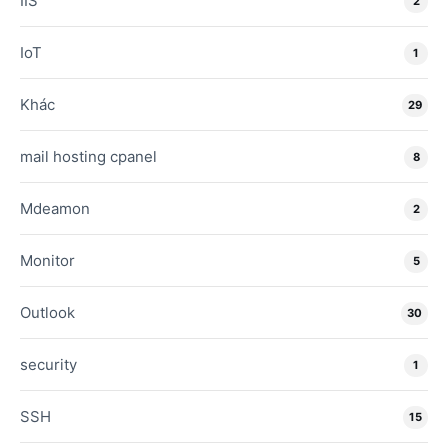
IIS
2
IoT
1
Khác
29
mail hosting cpanel
8
Mdeamon
2
Monitor
5
Outlook
30
security
1
SSH
15