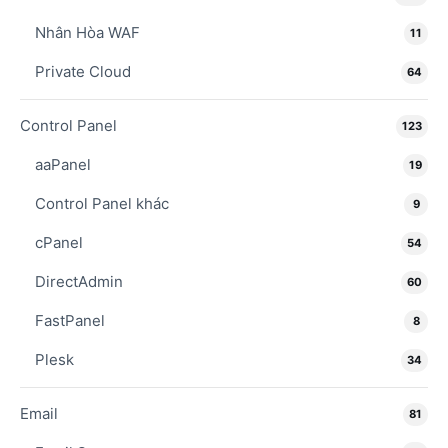
Nhân Hòa WAF
11
Private Cloud
64
Control Panel
123
aaPanel
19
Control Panel khác
9
cPanel
54
DirectAdmin
60
FastPanel
8
Plesk
34
Email
81