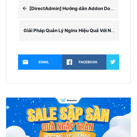
[DirectAdmin] Hướng dẫn Addon Domain và set IP trên DirectAdmin
Giải Pháp Quản Lý Nginx Hiệu Quả Với Nginx UI
EMAIL
FACEBOOK