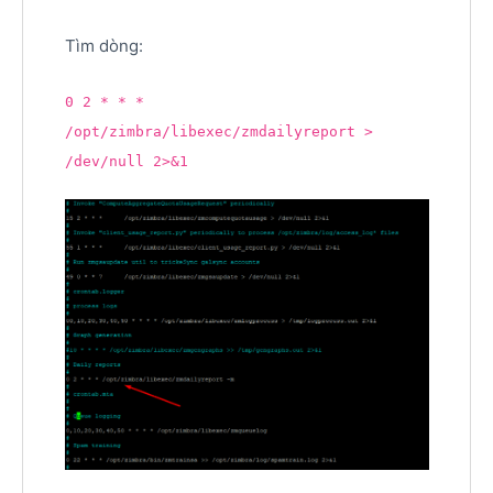
Tìm dòng:
0 2 * * *
/opt/zimbra/libexec/zmdailyreport >
/dev/null 2>&1