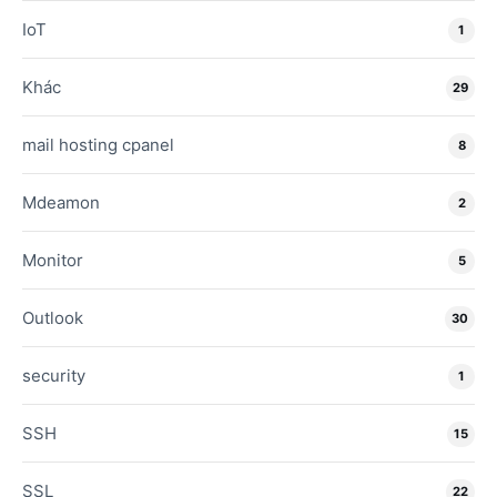
IoT
1
Khác
29
mail hosting cpanel
8
Mdeamon
2
Monitor
5
Outlook
30
security
1
SSH
15
SSL
22