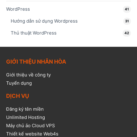
WordPress
41
Hướng dẫn sử dụng Wordpress
31
Thủ thuật WordPress
42
GIỚI THIỆU NHÂN HÒA
Giới thiệu về công ty
Tuyển dụng
DỊCH VỤ
Đăng ký tên miền
Unlimited Hosting
Máy chủ ảo Cloud VPS
Thiết kế website Web4s