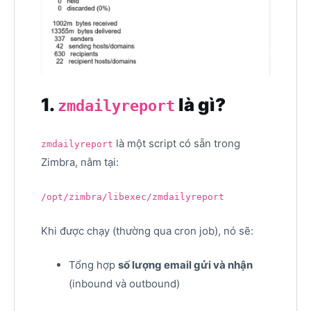
1.
là gì?
zmdailyreport
là một script có sẵn trong
zmdailyreport
Zimbra, nằm tại:
/opt/zimbra/libexec/zmdailyreport
Khi được chạy (thường qua cron job), nó sẽ:
Tổng hợp
số lượng email gửi và nhận
(inbound và outbound)