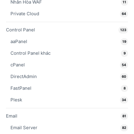
Nhân Hòa WAF
11
Private Cloud
64
Control Panel
123
aaPanel
19
Control Panel khác
9
cPanel
54
DirectAdmin
60
FastPanel
8
Plesk
34
Email
81
Email Server
82