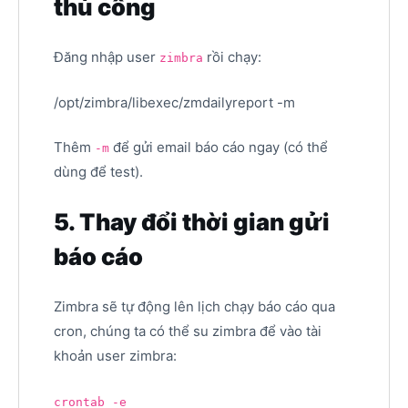
thủ công
Đăng nhập user
rồi chạy:
zimbra
/opt/zimbra/libexec/zmdailyreport -m
Thêm
để gửi email báo cáo ngay (có thể
-m
dùng để test).
5. Thay đổi thời gian gửi
báo cáo
Zimbra sẽ tự động lên lịch chạy báo cáo qua
cron, chúng ta có thể su zimbra để vào tài
khoản user zimbra:
crontab -e