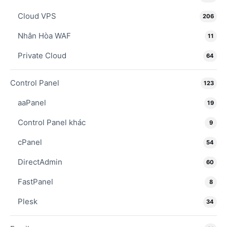
Cloud VPS
206
Nhân Hòa WAF
11
Private Cloud
64
Control Panel
123
aaPanel
19
Control Panel khác
9
cPanel
54
DirectAdmin
60
FastPanel
8
Plesk
34