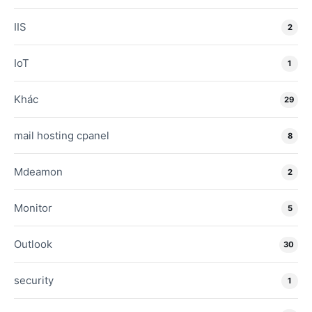
IIS
2
IoT
1
Khác
29
mail hosting cpanel
8
Mdeamon
2
Monitor
5
Outlook
30
security
1