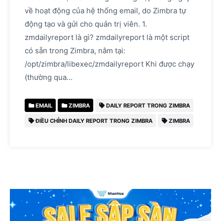
về hoạt động của hệ thống email, do Zimbra tự
động tạo và gửi cho quản trị viên. 1.
zmdailyreport là gì? zmdailyreport là một script
có sẵn trong Zimbra, nằm tại:
/opt/zimbra/libexec/zmdailyreport Khi được chạy
(thường qua…
EMAIL
ZIMBRA
DAILY REPORT TRONG ZIMBRA
ĐIỀU CHỈNH DAILY REPORT TRONG ZIMBRA
ZIMBRA