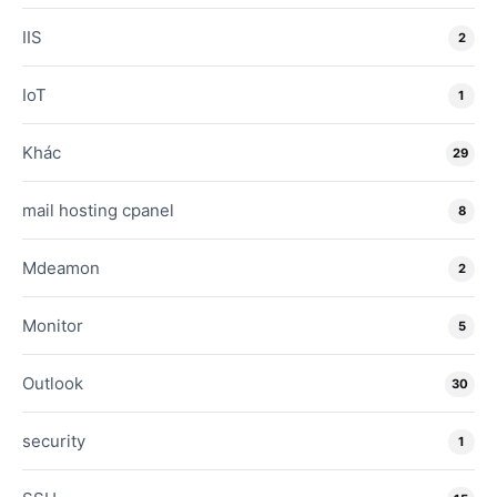
IIS
2
IoT
1
Khác
29
mail hosting cpanel
8
Mdeamon
2
Monitor
5
Outlook
30
security
1