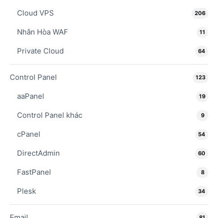
Cloud VPS
206
Nhân Hòa WAF
11
Private Cloud
64
Control Panel
123
aaPanel
19
Control Panel khác
9
cPanel
54
DirectAdmin
60
FastPanel
8
Plesk
34
Email
81