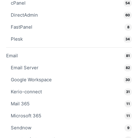
cPanel
54
DirectAdmin
60
FastPanel
8
Plesk
34
Email
81
Email Server
82
Google Workspace
30
Kerio-connect
31
Mail 365
11
Microsoft 365
11
Sendnow
9