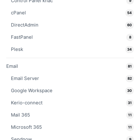
Control Panel khác
9
cPanel
54
DirectAdmin
60
FastPanel
8
Plesk
34
Email
81
Email Server
82
Google Workspace
30
Kerio-connect
31
Mail 365
11
Microsoft 365
11
Sendnow
9