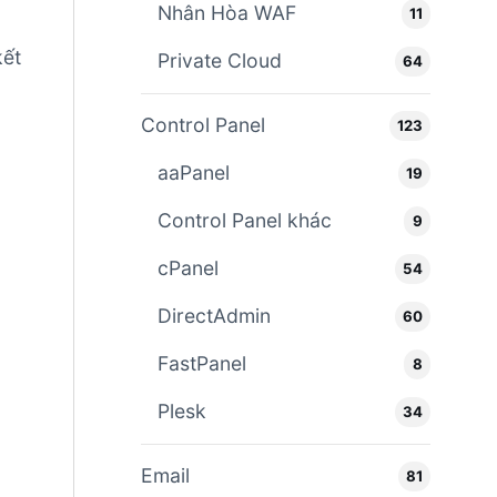
Nhân Hòa WAF
11
kết
Private Cloud
64
Control Panel
123
aaPanel
19
Control Panel khác
9
cPanel
54
DirectAdmin
60
FastPanel
8
Plesk
34
Email
81