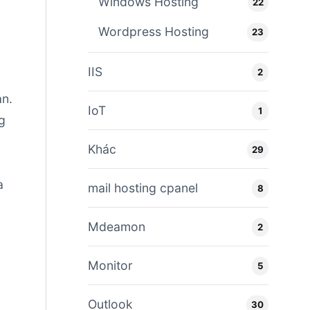
Windows Hosting
22
Wordpress Hosting
23
IIS
2
an.
IoT
1
g
Khác
29
a
mail hosting cpanel
8
Mdeamon
2
Monitor
5
Outlook
30