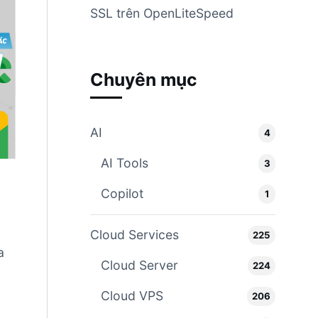
SSL trên OpenLiteSpeed
Chuyên mục
AI
4
AI Tools
3
Copilot
1
Cloud Services
225
a
Cloud Server
224
Cloud VPS
206