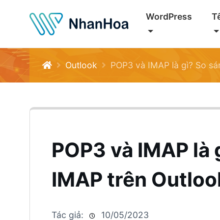
WordPress
T
Outlook
POP3 và IMAP là gì? So sá
POP3 và IMAP là 
IMAP trên Outloo
Tác giả:
10/05/2023