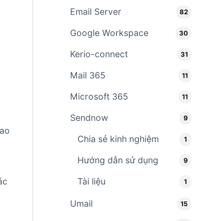
Email Server
82
Google Workspace
30
Kerio-connect
31
Mail 365
11
Microsoft 365
11
Sendnow
9
sao
Chia sẻ kinh nghiệm
1
Hướng dẫn sử dụng
9
Tài liệu
ác
1
Umail
15