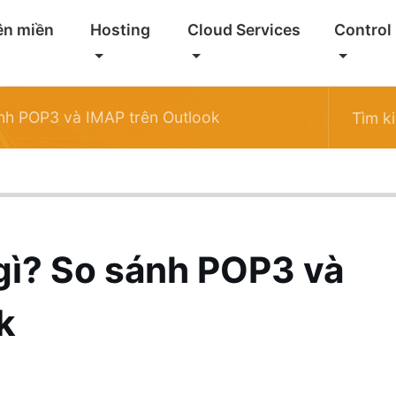
ên miền
Hosting
Cloud Services
Control
nh POP3 và IMAP trên Outlook
gì? So sánh POP3 và
k