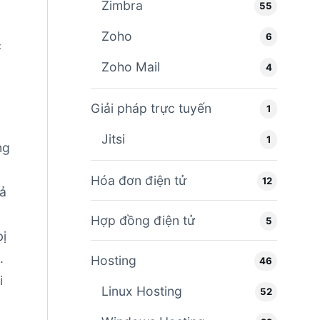
Zimbra
55
Zoho
6
c
Zoho Mail
4
Giải pháp trực tuyến
1
Jitsi
1
ng
Hóa đơn điện tử
12
uả
Hợp đồng điện tử
5
bị
.
Hosting
46
i
Linux Hosting
52