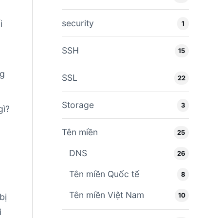
security
i
1
SSH
15
ng
SSL
22
Storage
3
gì?
Tên miền
25
DNS
26
Tên miền Quốc tế
8
Tên miền Việt Nam
10
bị
ì