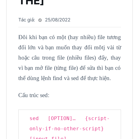
THỂ]
Tác giả:
25/08/2022
Đôi khi bạn có một (hay nhiều) file tương
đối lớn và bạn muốn thay đổi môtj vài từ
hoặc câu trong file (nhiều files) đấy, thay
vì bạn mở file (từng file) để sửa thì bạn có
thể dùng lệnh find và sed để thực hiện.
Cấu trúc sed:
sed [OPTION]… {script-
only-
if
-no-other-script}
[input-file]…