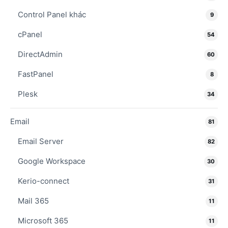
Control Panel khác
9
cPanel
54
DirectAdmin
60
FastPanel
8
Plesk
34
Email
81
Email Server
82
Google Workspace
30
Kerio-connect
31
Mail 365
11
Microsoft 365
11