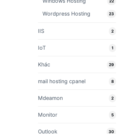
Windows Hosting
22
Wordpress Hosting
23
IIS
2
IoT
1
Khác
29
mail hosting cpanel
8
Mdeamon
2
Monitor
5
Outlook
30