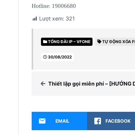
Hotline: 19006680
Lượt xem:
321
TỔNG ĐÀI IP – VFONE
TỰ ĐỘNG XÓA F
30/08/2022
Thiết lập gọi miễn phí – [HƯỚNG DẪN CHI TI
EMAIL
FACEBOOK