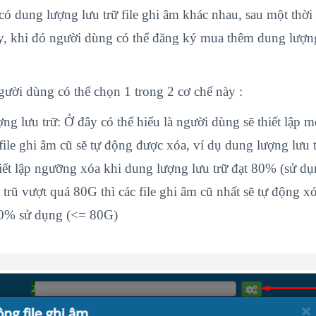
ó dung lượng lưu trữ file ghi âm khác nhau, sau một thời
đầy, khi đó người dùng có thể đăng ký mua thêm dung lượn
 người dùng có thể chọn 1 trong 2 cơ chế này :
ợng lưu trữ: Ở đây có thể hiểu là người dùng sẽ thiết lập m
c file ghi âm cũ sẽ tự động được xóa, ví dụ dung lượng lưu 
iết lập ngưỡng xóa khi dung lượng lưu trữ đạt 80% (sử d
rũ vượt quá 80G thì các file ghi âm cũ nhất sẽ tự động x
80% sử dụng (<= 80G)