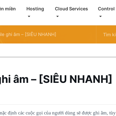
ên miền
Hosting
Cloud Services
Control
ile ghi âm – [SIÊU NHANH]
 ghi âm – [SIÊU NHANH]
ặc định các cuộc gọi của người dùng sẽ được ghi âm, tùy