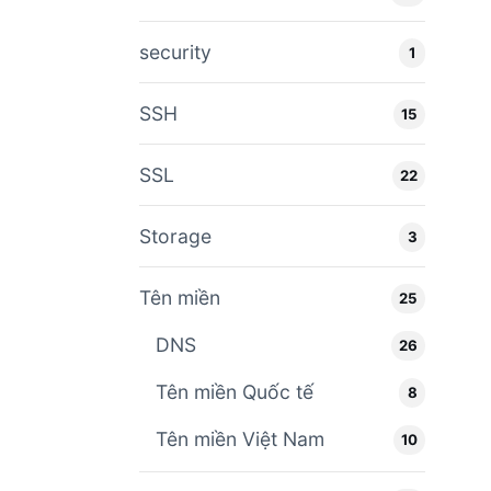
security
1
SSH
15
SSL
22
Storage
3
Tên miền
25
DNS
26
Tên miền Quốc tế
8
Tên miền Việt Nam
10