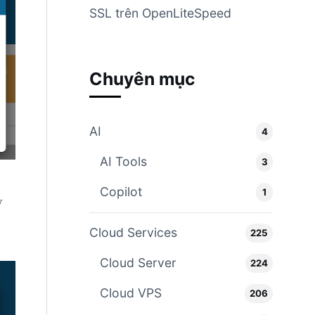
SSL trên OpenLiteSpeed
Chuyên mục
AI
4
AI Tools
3
Copilot
1
y
Cloud Services
225
Cloud Server
224
Cloud VPS
206