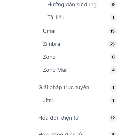
Hướng dẫn sử dụng
9
Tài liệu
1
Umail
15
Zimbra
55
Zoho
6
Zoho Mail
4
Giải pháp trực tuyến
1
Jitsi
1
Hóa đơn điện tử
12
Hợp đồng điện tử
5