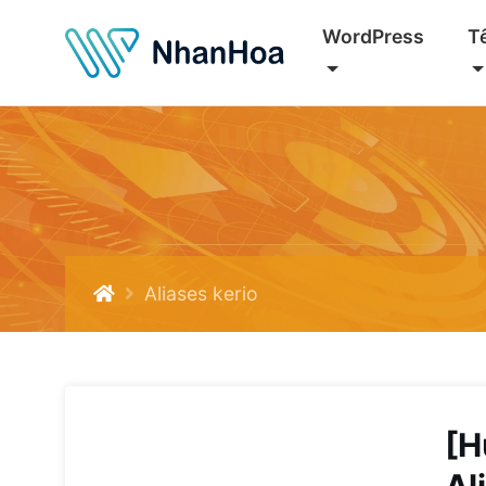
WordPress
T
Aliases kerio
[H