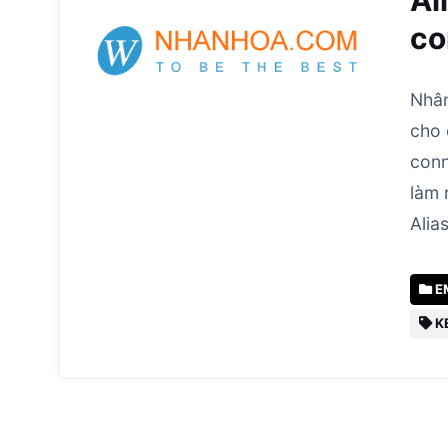
Al
co
Nhân
cho 
conn
làm 
Alia
E
K