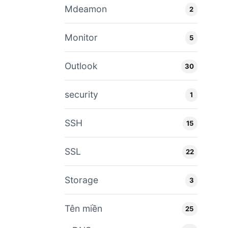
Mdeamon
2
Monitor
5
Outlook
30
security
1
SSH
15
SSL
22
Storage
3
Tên miền
25