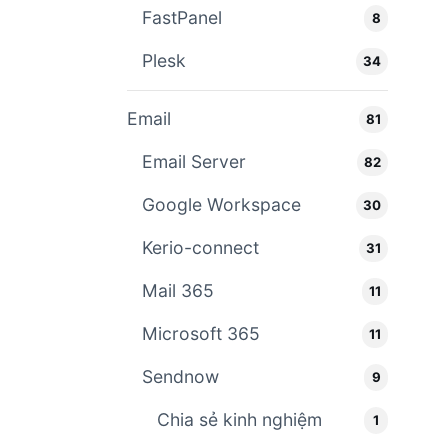
FastPanel
8
Plesk
34
Email
81
Email Server
82
Google Workspace
30
Kerio-connect
31
Mail 365
11
Microsoft 365
11
Sendnow
9
Chia sẻ kinh nghiệm
1