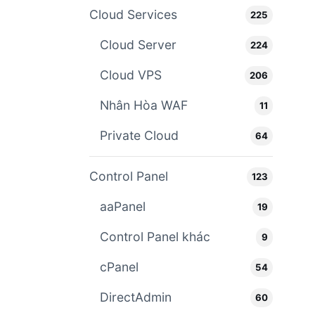
Cloud Services
225
Cloud Server
224
Cloud VPS
206
Nhân Hòa WAF
11
Private Cloud
64
Control Panel
123
aaPanel
19
Control Panel khác
9
cPanel
54
DirectAdmin
60