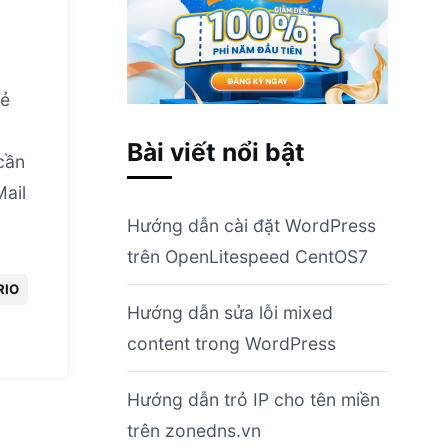
sẻ
Bài viết nổi bật
cần
Mail
Hướng dẫn cài đặt WordPress
trên OpenLitespeed CentOS7
RIO
Hướng dẫn sửa lỗi mixed
content trong WordPress
Hướng dẫn trỏ IP cho tên miền
trên zonedns.vn