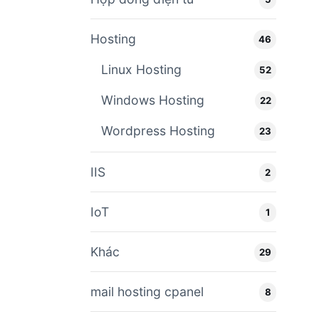
Hosting
46
Linux Hosting
52
Windows Hosting
22
Wordpress Hosting
23
IIS
2
IoT
1
Khác
29
mail hosting cpanel
8