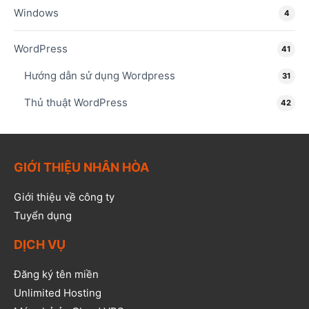
Windows
4
WordPress
41
Hướng dẫn sử dụng Wordpress
31
Thủ thuật WordPress
42
GIỚI THIỆU NHÂN HÒA
Giới thiệu về công ty
Tuyển dụng
DỊCH VỤ
Đăng ký tên miền
Unlimited Hosting