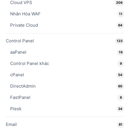
Cloud VPS
206
Nhân Hòa WAF
11
Private Cloud
64
Control Panel
123
aaPanel
19
Control Panel khác
9
cPanel
54
DirectAdmin
60
FastPanel
8
Plesk
34
Email
81