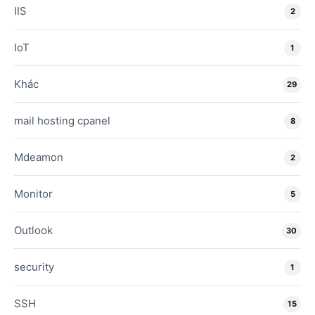
IIS
2
IoT
1
Khác
29
mail hosting cpanel
8
Mdeamon
2
Monitor
5
Outlook
30
security
1
SSH
15