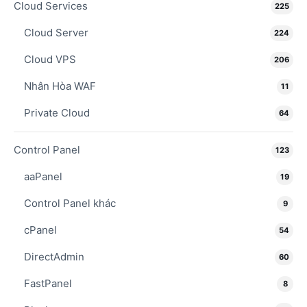
Cloud Services
225
Cloud Server
224
Cloud VPS
206
Nhân Hòa WAF
11
Private Cloud
64
Control Panel
123
aaPanel
19
Control Panel khác
9
cPanel
54
DirectAdmin
60
FastPanel
8