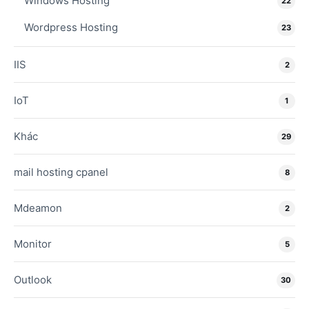
Windows Hosting
22
Wordpress Hosting
23
IIS
2
IoT
1
Khác
29
mail hosting cpanel
8
Mdeamon
2
Monitor
5
Outlook
30