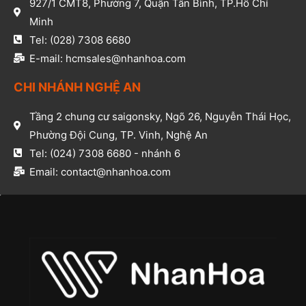
927/1 CMT8, Phường 7, Quận Tân Bình, TP.Hồ Chí
Minh​
Tel: (028) 7308 6680​
E-mail: hcmsales@nhanhoa.com​
CHI NHÁNH NGHỆ AN​
Tầng 2 chung cư saigonsky, Ngõ 26, Nguyễn Thái Học,
Phường Đội Cung, TP. Vinh, Nghệ An​
Tel: (024) 7308 6680 - nhánh 6​
Email: contact@nhanhoa.com​