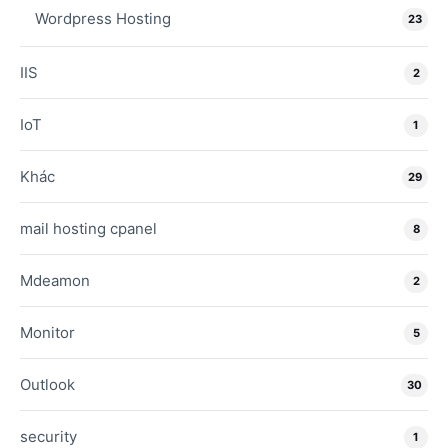
Wordpress Hosting
23
IIS
2
IoT
1
Khác
29
mail hosting cpanel
8
Mdeamon
2
Monitor
5
Outlook
30
security
1