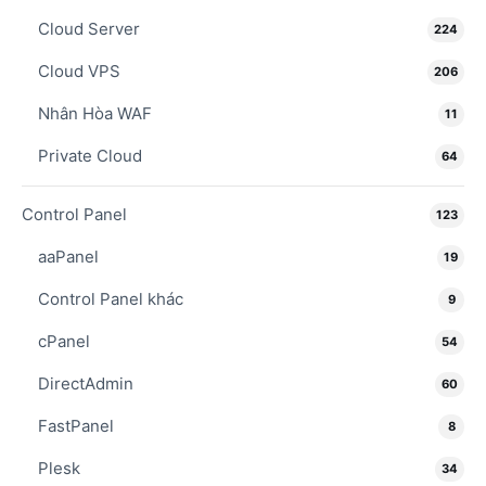
Cloud Server
224
Cloud VPS
206
Nhân Hòa WAF
11
Private Cloud
64
Control Panel
123
aaPanel
19
Control Panel khác
9
cPanel
54
DirectAdmin
60
FastPanel
8
Plesk
34