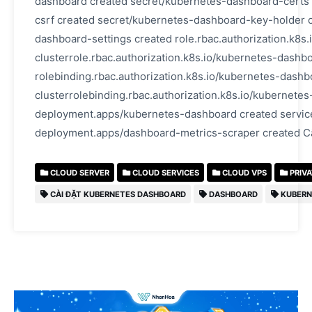
dashboard created secret/kubernetes-dashboard-certs
csrf created secret/kubernetes-dashboard-key-holder 
dashboard-settings created role.rbac.authorization.k8s
clusterrole.rbac.authorization.k8s.io/kubernetes-dashb
rolebinding.rbac.authorization.k8s.io/kubernetes-dashb
clusterrolebinding.rbac.authorization.k8s.io/kubernete
deployment.apps/kubernetes-dashboard created servic
deployment.apps/dashboard-metrics-scraper created 
CLOUD SERVER
CLOUD SERVICES
CLOUD VPS
PRIVA
CÀI ĐẶT KUBERNETES DASHBOARD
DASHBOARD
KUBERN