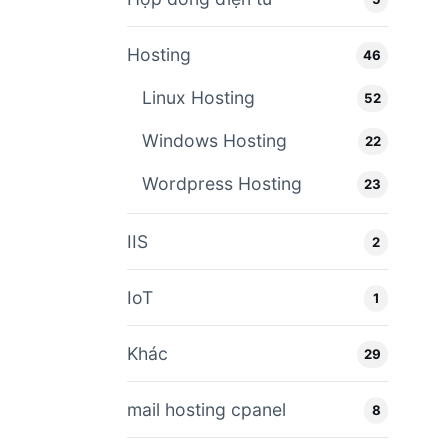
Hosting
46
Linux Hosting
52
Windows Hosting
22
Wordpress Hosting
23
IIS
2
IoT
1
Khác
29
mail hosting cpanel
8