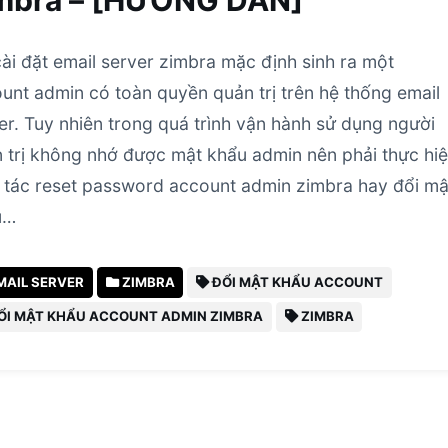
mbra – [HƯỚNG DẪN]
cài đặt email server zimbra mặc định sinh ra một
unt admin có toàn quyền quản trị trên hệ thống email
er. Tuy nhiên trong quá trình vận hành sử dụng người
 trị không nhớ được mật khẩu admin nên phải thực hi
 tác reset password account admin zimbra hay đổi mậ
u…
MAIL SERVER
ZIMBRA
ĐỔI MẬT KHẨU ACCOUNT
ỔI MẬT KHẨU ACCOUNT ADMIN ZIMBRA
ZIMBRA