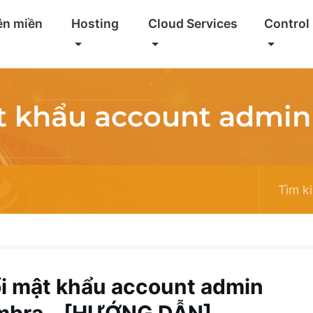
ên miền
Hosting
Cloud Services
Control
t khẩu account admin
i mật khẩu account admin