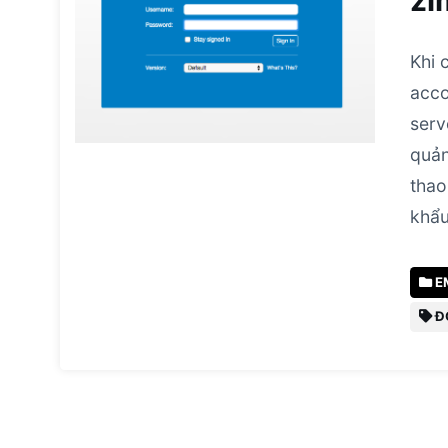
zi
Khi 
acco
serv
quản
thao
khẩ
E
Đ