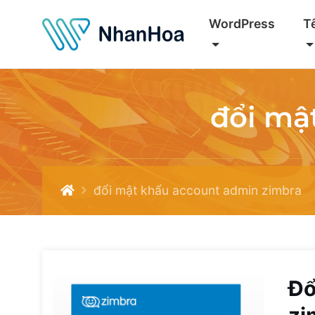
WordPress
T
đổi mậ
đổi mật khẩu account admin zimbra
Đổ