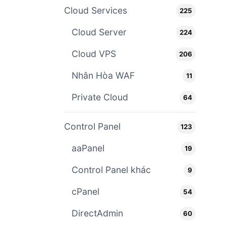
Cloud Services
225
Cloud Server
224
Cloud VPS
206
Nhân Hòa WAF
11
Private Cloud
64
Control Panel
123
aaPanel
19
Control Panel khác
9
cPanel
54
DirectAdmin
60