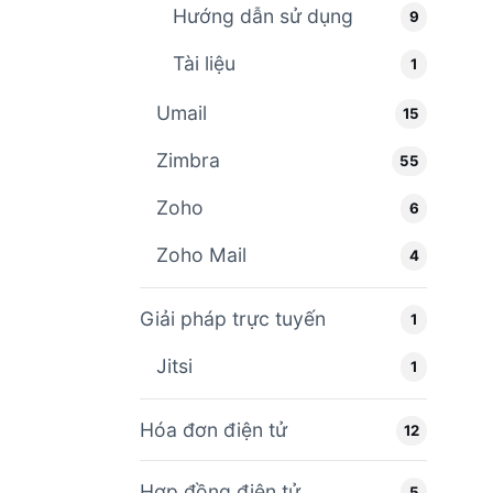
Hướng dẫn sử dụng
9
Tài liệu
1
Umail
15
Zimbra
55
Zoho
6
Zoho Mail
4
Giải pháp trực tuyến
1
Jitsi
1
Hóa đơn điện tử
12
Hợp đồng điện tử
5