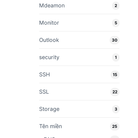
Mdeamon
2
Monitor
5
Outlook
30
security
1
SSH
15
SSL
22
Storage
3
Tên miền
25