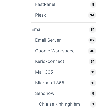
FastPanel
8
Plesk
34
Email
81
Email Server
82
Google Workspace
30
Kerio-connect
31
Mail 365
11
Microsoft 365
11
Sendnow
9
Chia sẻ kinh nghiệm
1