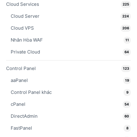
Cloud Services
225
Cloud Server
224
Cloud VPS
206
Nhân Hòa WAF
11
Private Cloud
64
Control Panel
123
aaPanel
19
Control Panel khác
9
cPanel
54
DirectAdmin
60
FastPanel
8