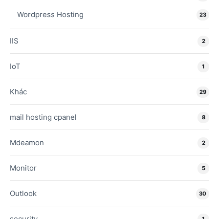
Wordpress Hosting
23
IIS
2
IoT
1
Khác
29
mail hosting cpanel
8
Mdeamon
2
Monitor
5
Outlook
30
security
1