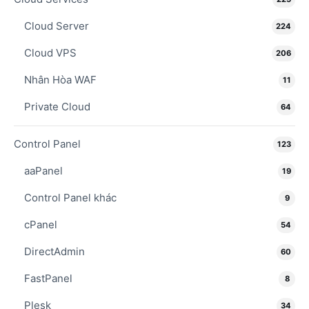
Cloud Server
224
Cloud VPS
206
Nhân Hòa WAF
11
Private Cloud
64
Control Panel
123
aaPanel
19
Control Panel khác
9
cPanel
54
DirectAdmin
60
FastPanel
8
Plesk
34