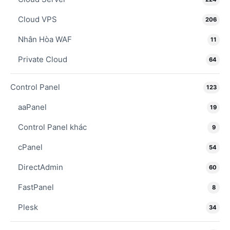
Cloud VPS
206
Nhân Hòa WAF
11
Private Cloud
64
Control Panel
123
aaPanel
19
Control Panel khác
9
cPanel
54
DirectAdmin
60
FastPanel
8
Plesk
34