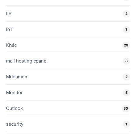
IIS
2
IoT
1
Khác
29
mail hosting cpanel
8
Mdeamon
2
Monitor
5
Outlook
30
security
1