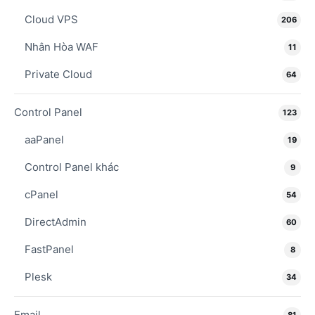
Cloud VPS
206
Nhân Hòa WAF
11
Private Cloud
64
Control Panel
123
aaPanel
19
Control Panel khác
9
cPanel
54
DirectAdmin
60
FastPanel
8
Plesk
34
Email
81