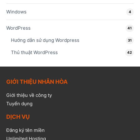
Windows
4
WordPress
41
Hướng dẫn sử dụng Wordpress
31
Thủ thuật WordPress
42
GIỚI THIỆU NHÂN HÒA
Giới thiệu về công ty
Tuyển dụng
DỊCH VỤ
Đăng ký tên miền
Unlimited Hosting