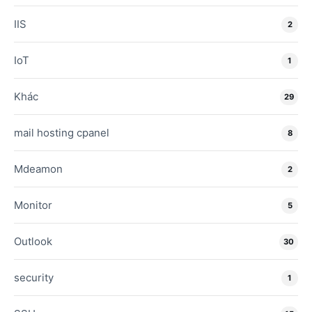
IIS
2
IoT
1
Khác
29
mail hosting cpanel
8
Mdeamon
2
Monitor
5
Outlook
30
security
1