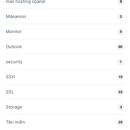
mail hosting cpanel
8
Mdeamon
2
Monitor
5
Outlook
30
security
1
SSH
15
SSL
22
Storage
3
Tên miền
25