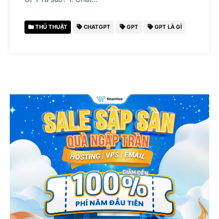
THỦ THUẬT
CHATGPT
GPT
GPT LÀ GÌ