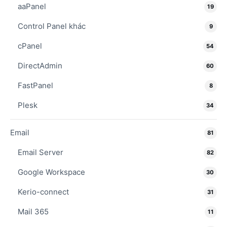
aaPanel
19
Control Panel khác
9
cPanel
54
DirectAdmin
60
FastPanel
8
Plesk
34
Email
81
Email Server
82
Google Workspace
30
Kerio-connect
31
Mail 365
11