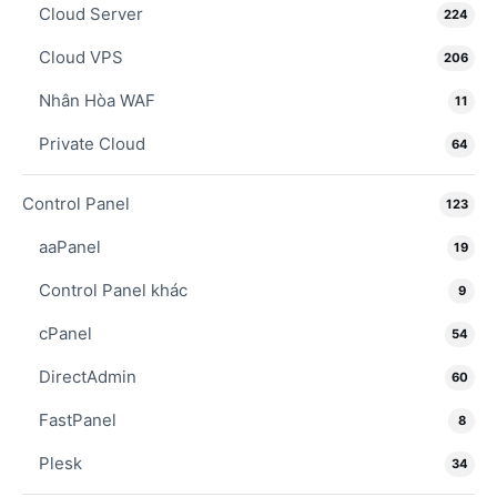
Cloud Server
224
Cloud VPS
206
Nhân Hòa WAF
11
Private Cloud
64
Control Panel
123
aaPanel
19
Control Panel khác
9
cPanel
54
DirectAdmin
60
FastPanel
8
Plesk
34