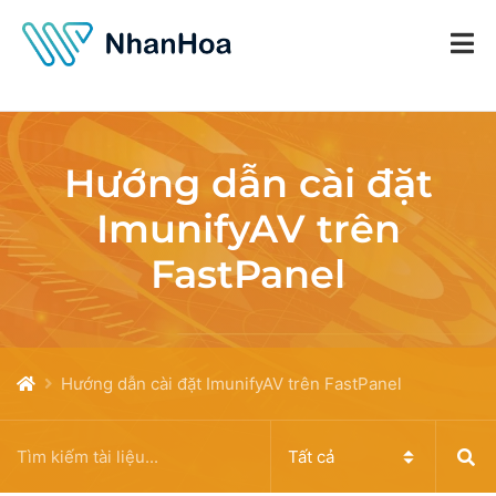
Hướng dẫn cài đặt
ImunifyAV trên
FastPanel
Hướng dẫn cài đặt ImunifyAV trên FastPanel