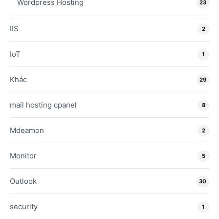
Wordpress Hosting
23
IIS
2
IoT
1
Khác
29
mail hosting cpanel
8
Mdeamon
2
Monitor
5
Outlook
30
security
1