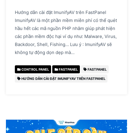
Hướng dẫn cài đặt ImunifyAV trên FastPanel
ImunifyAV là một phần mềm miễn phí có thể quét
hầu hết các mã nguồn PHP nhằm giúp phát hiện
các phần mềm độc hại ví dụ như: Malware, Virus,
Backdoor, Shell, Fishing… Lưu ý : ImunifyAV sẽ
không tự động dọn dẹp mà…
CONTROL PANEL
FASTPANEL
FASTPANEL
HƯỚNG DẪN CÀI ĐẶT IMUNIFYAV TRÊN FASTPANEL