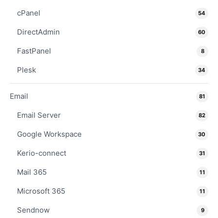
cPanel
54
DirectAdmin
60
FastPanel
8
Plesk
34
Email
81
Email Server
82
Google Workspace
30
Kerio-connect
31
Mail 365
11
Microsoft 365
11
Sendnow
9