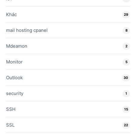
Khác
29
mail hosting cpanel
8
Mdeamon
2
Monitor
5
Outlook
30
security
1
SSH
15
SSL
22