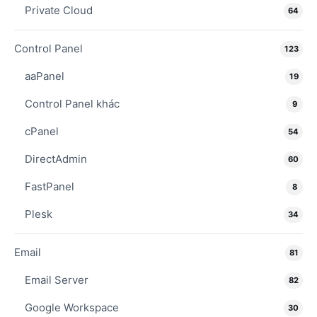
Private Cloud
64
Control Panel
123
aaPanel
19
Control Panel khác
9
cPanel
54
DirectAdmin
60
FastPanel
8
Plesk
34
Email
81
Email Server
82
Google Workspace
30