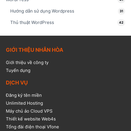
Hướng dẫn sử dụng Wordpress
31
Thủ thuật WordPress
42
GIỚI THIỆU NHÂN HÒA
Giới thiệu về công ty
Tuyển dụng
DỊCH VỤ
Đăng ký tên miền
Unlimited Hosting
Máy chủ ảo Cloud VPS
Thiết kế website Web4s
Tổng đài điện thoại Vfone