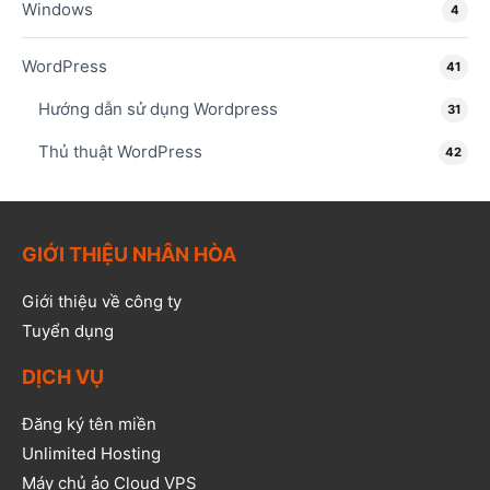
Windows
4
WordPress
41
Hướng dẫn sử dụng Wordpress
31
Thủ thuật WordPress
42
GIỚI THIỆU NHÂN HÒA
Giới thiệu về công ty
Tuyển dụng
DỊCH VỤ
Đăng ký tên miền
Unlimited Hosting
Máy chủ ảo Cloud VPS