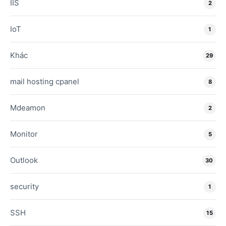
IIS
2
IoT
1
Khác
29
mail hosting cpanel
8
Mdeamon
2
Monitor
5
Outlook
30
security
1
SSH
15