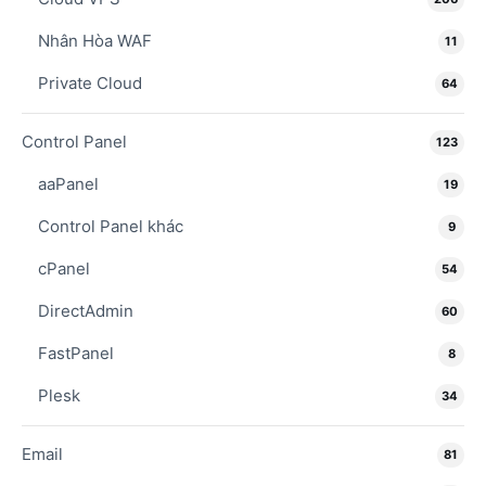
Nhân Hòa WAF
11
Private Cloud
64
Control Panel
123
aaPanel
19
Control Panel khác
9
cPanel
54
DirectAdmin
60
FastPanel
8
Plesk
34
Email
81