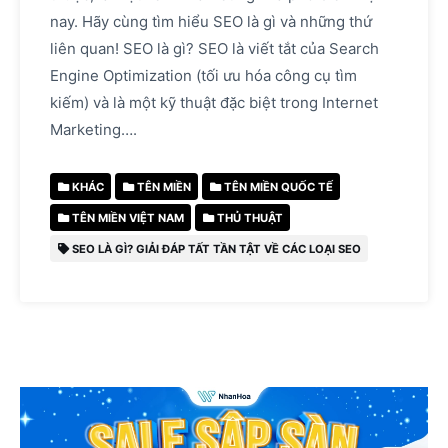
nay. Hãy cùng tìm hiểu SEO là gì và những thứ
liên quan! SEO là gì? SEO là viết tắt của Search
Engine Optimization (tối ưu hóa công cụ tìm
kiếm) và là một kỹ thuật đặc biệt trong Internet
Marketing….
KHÁC
TÊN MIỀN
TÊN MIỀN QUỐC TẾ
TÊN MIỀN VIỆT NAM
THỦ THUẬT
SEO LÀ GÌ? GIẢI ĐÁP TẤT TẦN TẬT VỀ CÁC LOẠI SEO