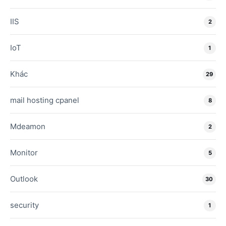
IIS
2
IoT
1
Khác
29
mail hosting cpanel
8
Mdeamon
2
Monitor
5
Outlook
30
security
1