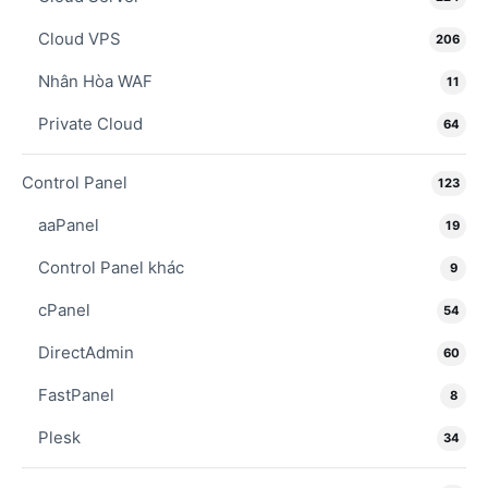
Cloud VPS
206
Nhân Hòa WAF
11
Private Cloud
64
Control Panel
123
aaPanel
19
Control Panel khác
9
cPanel
54
DirectAdmin
60
FastPanel
8
Plesk
34