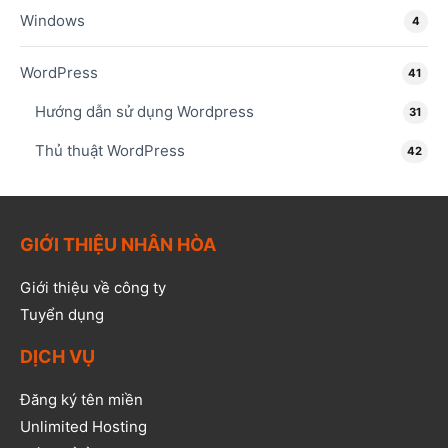
Windows
4
WordPress
41
Hướng dẫn sử dụng Wordpress
31
Thủ thuật WordPress
42
GIỚI THIỆU NHÂN HÒA
Giới thiệu về công ty
Tuyển dụng
DỊCH VỤ
Đăng ký tên miền
Unlimited Hosting