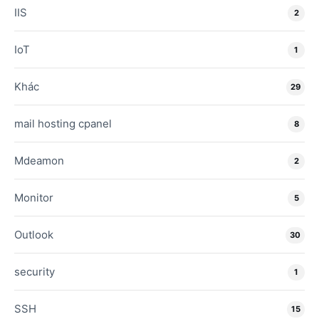
IIS
2
IoT
1
Khác
29
mail hosting cpanel
8
Mdeamon
2
Monitor
5
Outlook
30
security
1
SSH
15