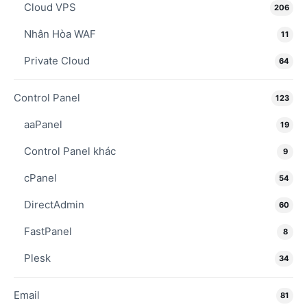
Cloud VPS
206
Nhân Hòa WAF
11
Private Cloud
64
Control Panel
123
aaPanel
19
Control Panel khác
9
cPanel
54
DirectAdmin
60
FastPanel
8
Plesk
34
Email
81