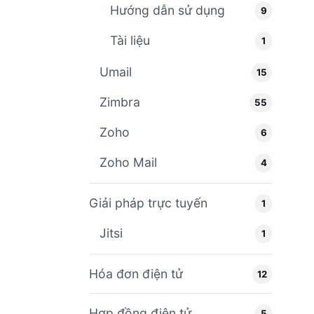
Hướng dẫn sử dụng
9
Tài liệu
1
Umail
15
Zimbra
55
Zoho
6
Zoho Mail
4
Giải pháp trực tuyến
1
Jitsi
1
Hóa đơn điện tử
12
Hợp đồng điện tử
5