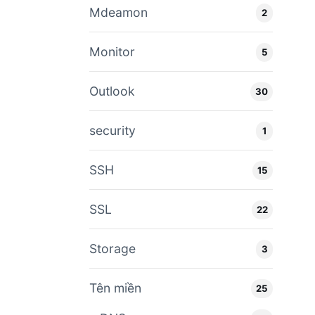
Mdeamon
2
Monitor
5
Outlook
30
security
1
SSH
15
SSL
22
Storage
3
Tên miền
25