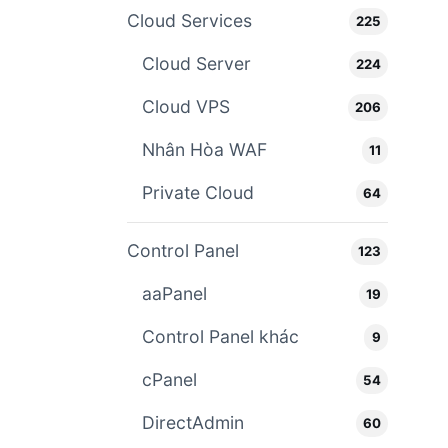
Cloud Services
225
Cloud Server
224
Cloud VPS
206
Nhân Hòa WAF
11
Private Cloud
64
Control Panel
123
aaPanel
19
Control Panel khác
9
cPanel
54
DirectAdmin
60