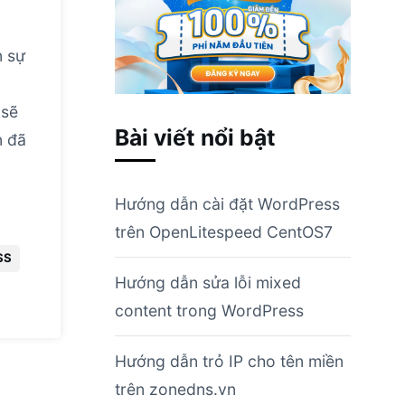
n sự
 sẽ
Bài viết nổi bật
n đã
Hướng dẫn cài đặt WordPress
trên OpenLitespeed CentOS7
SS
Hướng dẫn sửa lỗi mixed
content trong WordPress
Hướng dẫn trỏ IP cho tên miền
trên zonedns.vn