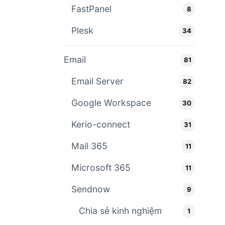
FastPanel
8
Plesk
34
Email
81
Email Server
82
Google Workspace
30
Kerio-connect
31
Mail 365
11
Microsoft 365
11
Sendnow
9
Chia sẻ kinh nghiệm
1