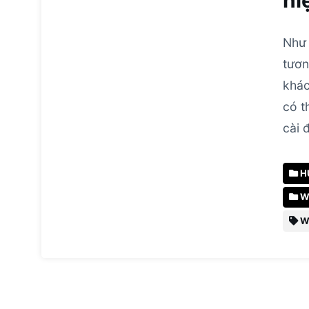
hi
Như 
tươn
khác
có t
cài 
H
W
W