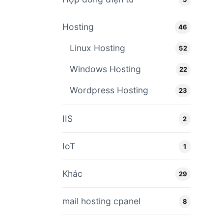
Hosting
46
Linux Hosting
52
Windows Hosting
22
Wordpress Hosting
23
IIS
2
IoT
1
Khác
29
mail hosting cpanel
8