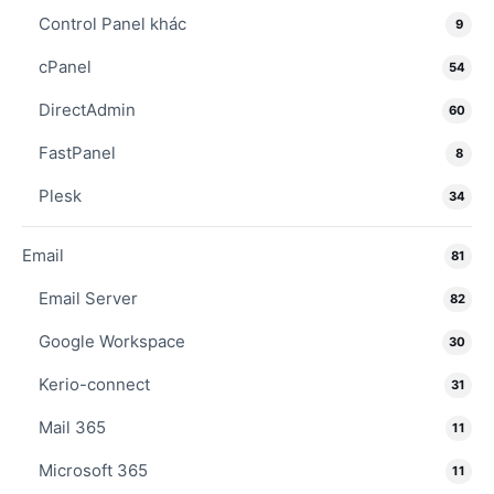
Control Panel khác
9
cPanel
54
DirectAdmin
60
FastPanel
8
Plesk
34
Email
81
Email Server
82
Google Workspace
30
Kerio-connect
31
Mail 365
11
Microsoft 365
11