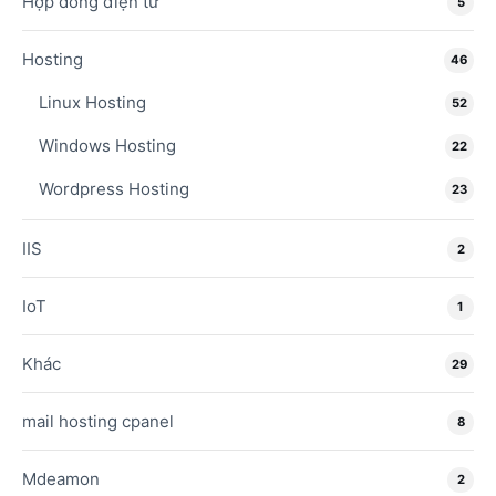
Hợp đồng điện tử
5
Hosting
46
Linux Hosting
52
Windows Hosting
22
Wordpress Hosting
23
IIS
2
IoT
1
Khác
29
mail hosting cpanel
8
Mdeamon
2