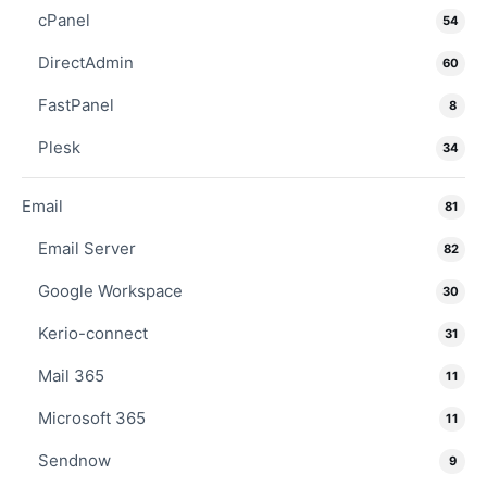
cPanel
54
DirectAdmin
60
FastPanel
8
Plesk
34
Email
81
Email Server
82
Google Workspace
30
Kerio-connect
31
Mail 365
11
Microsoft 365
11
Sendnow
9