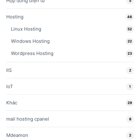
Hợp đồng điện tử
5
Hosting
46
Linux Hosting
52
Windows Hosting
22
Wordpress Hosting
23
IIS
2
IoT
1
Khác
29
mail hosting cpanel
8
Mdeamon
2