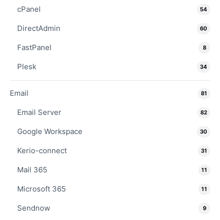
cPanel
54
DirectAdmin
60
FastPanel
8
Plesk
34
Email
81
Email Server
82
Google Workspace
30
Kerio-connect
31
Mail 365
11
Microsoft 365
11
Sendnow
9