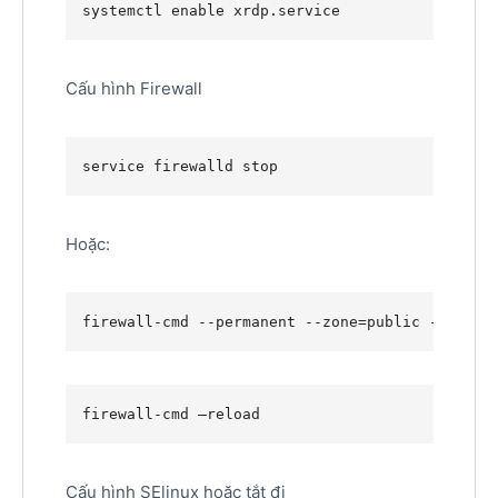
systemctl enable xrdp.service
Cấu hình Firewall
service firewalld stop
Hoặc:
firewall-cmd --permanent --zone=public --add-p
firewall-cmd –reload
Cấu hình SElinux hoặc tắt đi