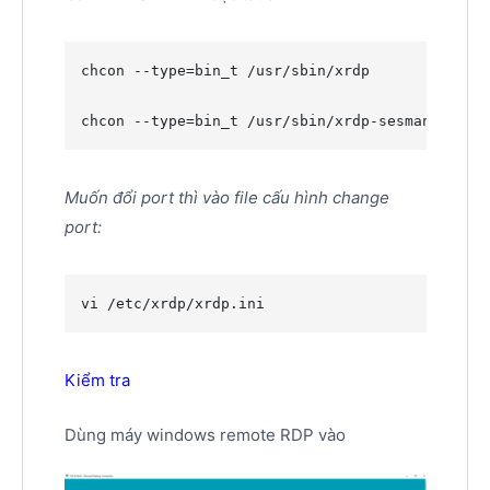
chcon --type=bin_t /usr/sbin/xrdp

chcon --type=bin_t /usr/sbin/xrdp-sesman
Muốn đổi port thì vào file cấu hình change
port:
vi /etc/xrdp/xrdp.ini
Kiểm tra
Dùng máy windows remote RDP vào