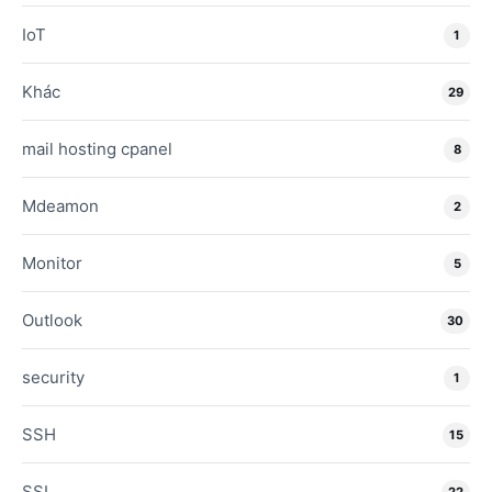
IoT
1
Khác
29
mail hosting cpanel
8
Mdeamon
2
Monitor
5
Outlook
30
security
1
SSH
15
SSL