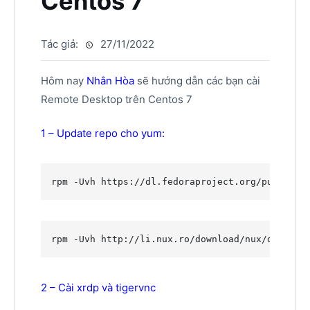
Centos 7
Tác giả:
27/11/2022
Hôm nay
Nhân Hòa
sẽ hướng dẫn các bạn cài
Remote Desktop trên Centos 7
1 – Update repo cho yum:
rpm -Uvh https://dl.fedoraproject.org/pub/epel
rpm -Uvh http://li.nux.ro/download/nux/dextop/
2 – Cài xrdp và tigervnc