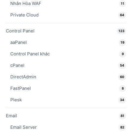
Nhân Hòa WAF
11
Private Cloud
64
Control Panel
123
aaPanel
19
Control Panel khác
9
cPanel
54
DirectAdmin
60
FastPanel
8
Plesk
34
Email
81
Email Server
82