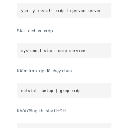
yum -y install xrdp tigervnc-server
Start dịch vụ xrdp
systemctl start xrdp.service
Kiểm tra xrdp đã chạy chưa
netstat -antup | grep xrdp
Khởi động khi start HĐH