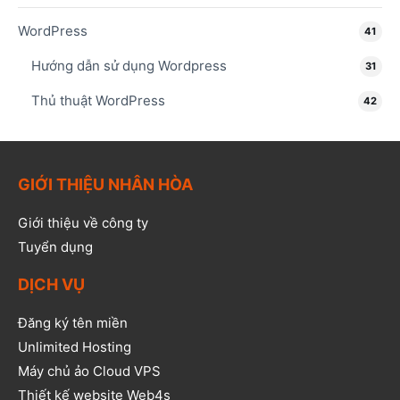
WordPress
41
Hướng dẫn sử dụng Wordpress
31
Thủ thuật WordPress
42
GIỚI THIỆU NHÂN HÒA
Giới thiệu về công ty
Tuyển dụng
DỊCH VỤ
Đăng ký tên miền
Unlimited Hosting
Máy chủ ảo Cloud VPS
Thiết kế website Web4s