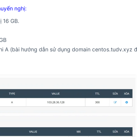
huyến nghị:
ị 16 GB.
 GB
i A (bài hướng dẫn sử dụng domain centos.tudv.xyz 