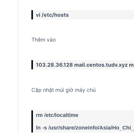
vi /etc/hosts
Thêm vào
103.28.36.128 mail.centos.tudv.xyz m
Cập nhật múi giờ máy chủ
rm /etc/localtime
ln -s /usr/share/zoneinfo/Asia/Ho_Chi_