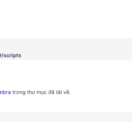
9/scripts
mbra
trong thư mục đã tải về.