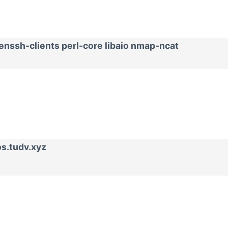
enssh-clients
perl-core
libaio
nmap-ncat
s.tudv.xyz