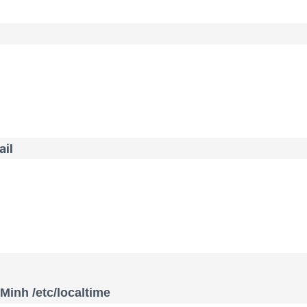
ail
Minh /etc/localtime