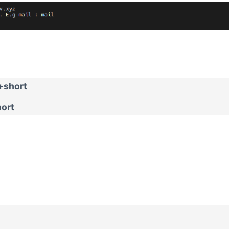
 +short
hort