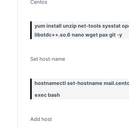
Centos
yum
install
unzip
net-tools
sysstat
op
libstdc
++
.so
.6
nano
wget
pax git
-y
Set host-name
hostnamectl set-hostname mail.cento
exec bash
Add host