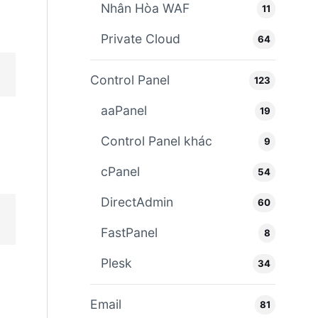
Nhân Hòa WAF
11
Private Cloud
64
Control Panel
123
aaPanel
19
Control Panel khác
9
cPanel
54
DirectAdmin
60
FastPanel
8
Plesk
34
Email
81