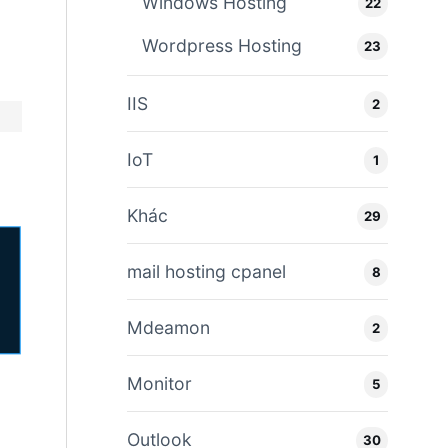
Windows Hosting
22
Wordpress Hosting
23
IIS
2
IoT
1
Khác
29
mail hosting cpanel
8
Mdeamon
2
Monitor
5
Outlook
30