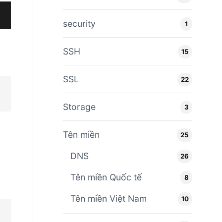
security
1
SSH
15
SSL
22
Storage
3
Tên miền
25
DNS
26
Tên miền Quốc tế
8
Tên miền Việt Nam
10