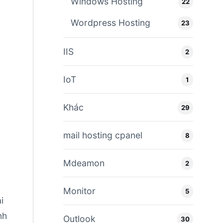
Windows Hosting
22
Wordpress Hosting
23
IIS
2
IoT
1
Khác
29
mail hosting cpanel
8
Mdeamon
2
Monitor
5
i
nh
Outlook
30