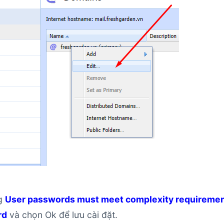
ng
User passwords must meet complexity requireme
rd
và chọn Ok để lưu cài đặt.