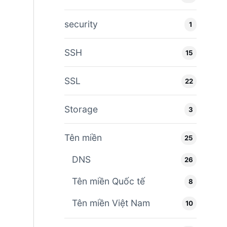
security
1
SSH
15
SSL
22
Storage
3
Tên miền
25
DNS
26
Tên miền Quốc tế
8
Tên miền Việt Nam
10