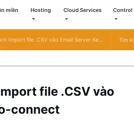
ên miền
Hosting
Cloud Services
Control
Import file .CSV vào Email Server Kerio-connect
mport file .CSV vào
io-connect