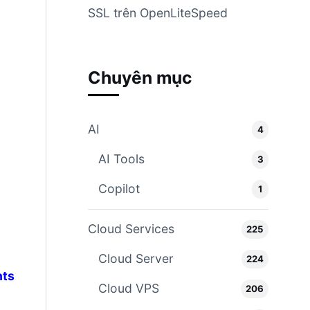
SSL trên OpenLiteSpeed
Chuyên mục
AI
4
AI Tools
3
Copilot
1
Cloud Services
225
Cloud Server
224
nts
Cloud VPS
206