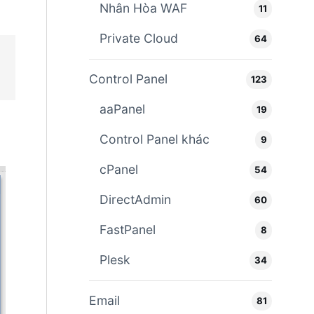
Nhân Hòa WAF
11
Private Cloud
64
Control Panel
123
aaPanel
19
Control Panel khác
9
cPanel
54
DirectAdmin
60
FastPanel
8
Plesk
34
Email
81