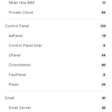
Nhân Hòa WAF
11
Private Cloud
64
Control Panel
123
aaPanel
19
Control Panel khác
9
cPanel
54
DirectAdmin
60
FastPanel
8
Plesk
34
Email
81
Email Server
82