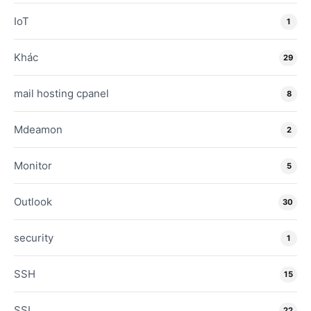
IoT
1
Khác
29
mail hosting cpanel
8
Mdeamon
2
Monitor
5
Outlook
30
security
1
SSH
15
SSL
22