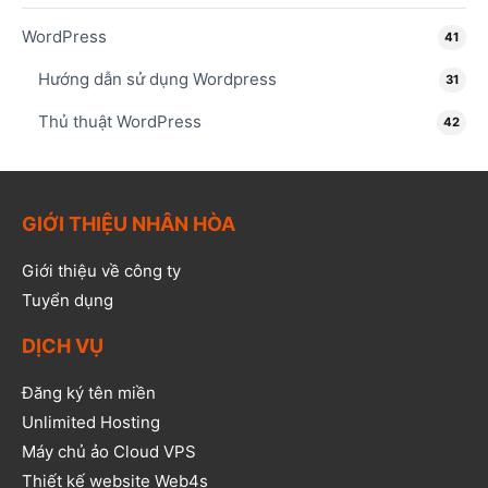
WordPress
41
Hướng dẫn sử dụng Wordpress
31
Thủ thuật WordPress
42
GIỚI THIỆU NHÂN HÒA
Giới thiệu về công ty
Tuyển dụng
DỊCH VỤ
Đăng ký tên miền
Unlimited Hosting
Máy chủ ảo Cloud VPS
Thiết kế website Web4s